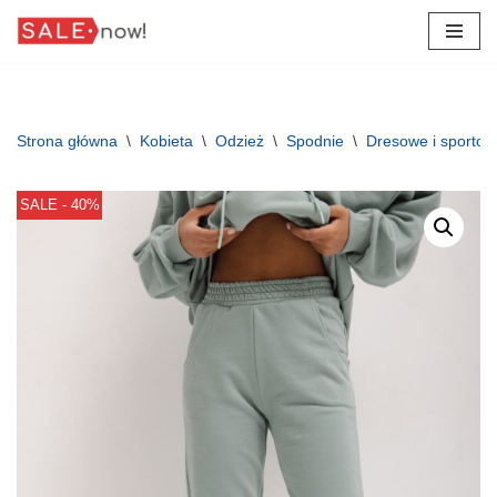
Przejdź
do
treści
Strona główna
\
Kobieta
\
Odzież
\
Spodnie
\
Dresowe i sporto
SALE - 40%