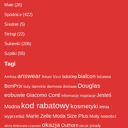
Małe
(26)
Spódnice
(422)
Średnie
(5)
Stringi
(22)
Sukienki
(206)
Szpilki
(55)
Tagi
answear
bialcon
bdsklep
Amfora
Arturo Vicci
biżuteria
Douglas
BonPrix
buty damskie
darmowa dostawa
eobuwie
Giacomo Conti
Jesteś
informacje
inspiracje
kod rabatowy
kosmetyki
Modna
letnia
Marie Zelie
Moda Size Plus
wyprzedaż
Molly
nowości
okazja
Outhorn
porady
oferta limitowana czasowo
plecak