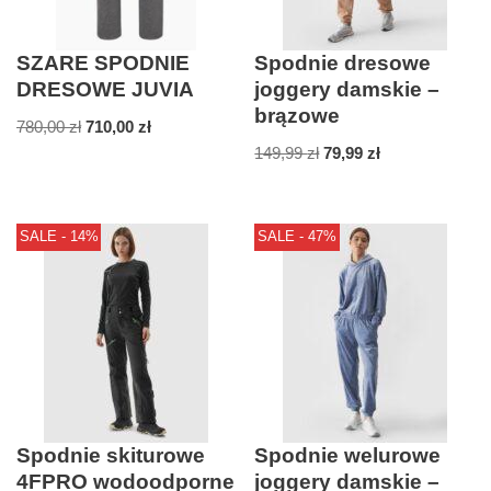
SZARE SPODNIE
Spodnie dresowe
DRESOWE JUVIA
joggery damskie –
brązowe
780,00
zł
710,00
zł
149,99
zł
79,99
zł
SALE - 14%
SALE - 47%
Spodnie skiturowe
Spodnie welurowe
4FPRO wodoodporne
joggery damskie –