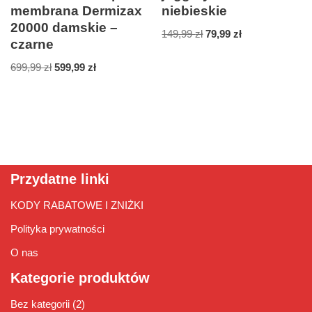
membrana Dermizax
niebieskie
20000 damskie –
149,99
zł
79,99
zł
czarne
699,99
zł
599,99
zł
Przydatne linki
KODY RABATOWE I ZNIŻKI
Polityka prywatności
O nas
Kategorie produktów
Bez kategorii
(2)