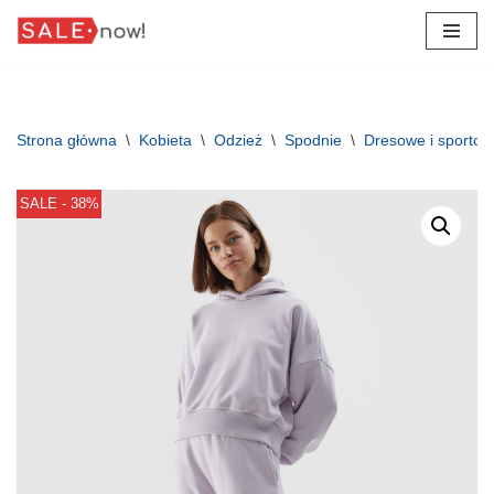
Przejdź
do
treści
Strona główna
\
Kobieta
\
Odzież
\
Spodnie
\
Dresowe i sporto
SALE - 38%