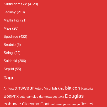
Kurtki damskie
(4129)
Leginsy
(213)
Majtki Figi
(21)
Małe
(26)
Spódnice
(422)
Średnie
(5)
Stringi
(22)
Sukienki
(206)
Szpilki
(55)
Tagi
answear
bialcon
bdsklep
Amfora
Arturo Vicci
biżuteria
Douglas
BonPrix
buty damskie
darmowa dostawa
eobuwie
Giacomo Conti
Jesteś
informacje
inspiracje