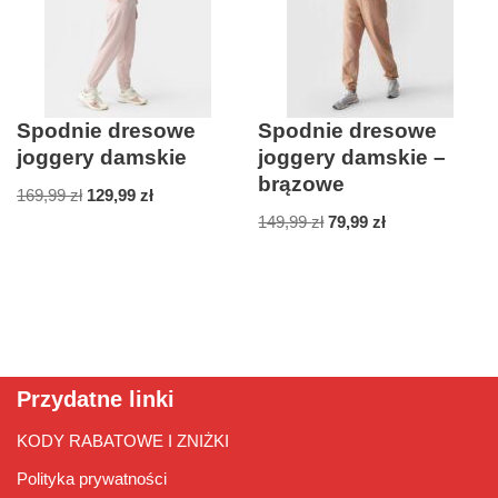
Spodnie dresowe
Spodnie dresowe
joggery damskie
joggery damskie –
brązowe
169,99
zł
129,99
zł
149,99
zł
79,99
zł
Przydatne linki
KODY RABATOWE I ZNIŻKI
Polityka prywatności