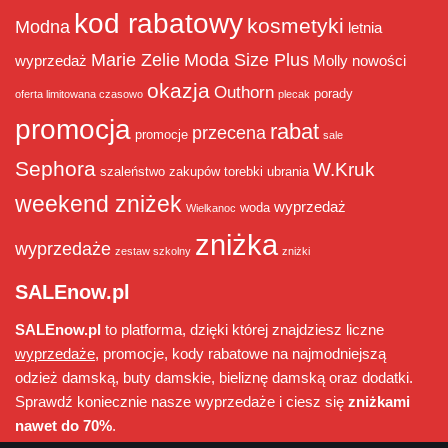
kod rabatowy
kosmetyki
Modna
letnia
Marie Zelie
Moda Size Plus
wyprzedaż
Molly
nowości
okazja
Outhorn
porady
oferta limitowana czasowo
plecak
promocja
rabat
przecena
promocje
sale
Sephora
W.Kruk
szaleństwo zakupów
torebki
ubrania
weekend zniżek
wyprzedaż
woda
Wielkanoc
zniżka
wyprzedaże
zestaw szkolny
zniżki
SALEnow.pl
SALEnow.pl
to platforma, dzięki której znajdziesz liczne
wyprzedaże
, promocje, kody rabatowe na najmodniejszą
odzież damską, buty damskie, bieliznę damską oraz dodatki.
Sprawdź koniecznie nasze wyprzedaże i ciesz się
zniżkami
nawet do 70%
.