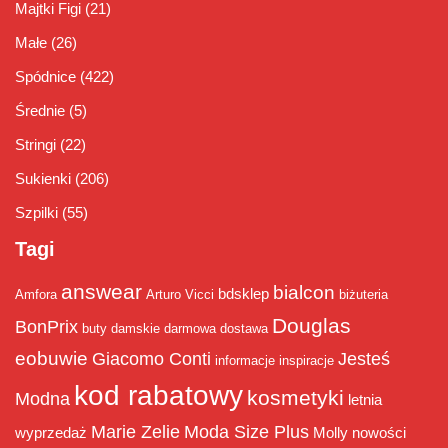
Majtki Figi
(21)
Małe
(26)
Spódnice
(422)
Średnie
(5)
Stringi
(22)
Sukienki
(206)
Szpilki
(55)
Tagi
answear
bialcon
bdsklep
Amfora
Arturo Vicci
biżuteria
Douglas
BonPrix
buty damskie
darmowa dostawa
eobuwie
Giacomo Conti
Jesteś
informacje
inspiracje
kod rabatowy
kosmetyki
Modna
letnia
Marie Zelie
Moda Size Plus
wyprzedaż
Molly
nowości