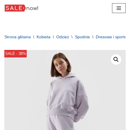
Przejdź
do
treści
Strona główna
\
Kobieta
\
Odzież
\
Spodnie
\
Dresowe i sporto
SALE - 38%