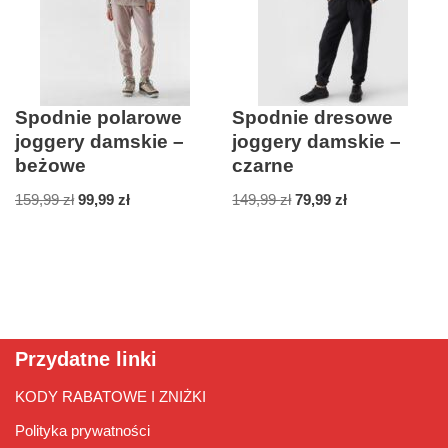
Spodnie polarowe
Spodnie dresowe
joggery damskie –
joggery damskie –
beżowe
czarne
159,99
zł
99,99
zł
149,99
zł
79,99
zł
Przydatne linki
KODY RABATOWE I ZNIŻKI
Polityka prywatności