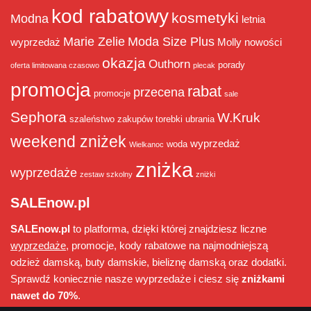
kod rabatowy
kosmetyki
Modna
letnia
Marie Zelie
Moda Size Plus
wyprzedaż
Molly
nowości
okazja
Outhorn
porady
oferta limitowana czasowo
plecak
promocja
rabat
przecena
promocje
sale
Sephora
W.Kruk
szaleństwo zakupów
torebki
ubrania
weekend zniżek
wyprzedaż
woda
Wielkanoc
zniżka
wyprzedaże
zestaw szkolny
zniżki
SALEnow.pl
SALEnow.pl
to platforma, dzięki której znajdziesz liczne
wyprzedaże
, promocje, kody rabatowe na najmodniejszą
odzież damską, buty damskie, bieliznę damską oraz dodatki.
Sprawdź koniecznie nasze wyprzedaże i ciesz się
zniżkami
nawet do 70%
.