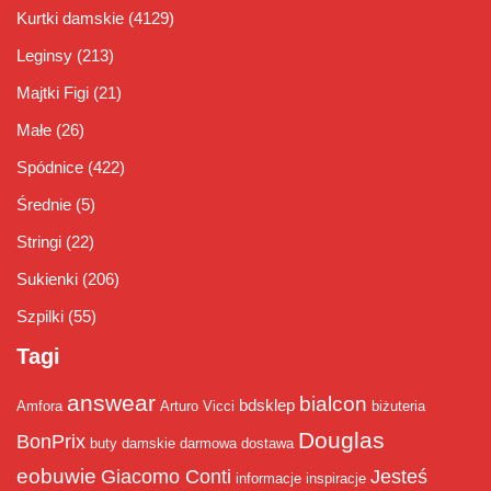
Kurtki damskie
(4129)
Leginsy
(213)
Majtki Figi
(21)
Małe
(26)
Spódnice
(422)
Średnie
(5)
Stringi
(22)
Sukienki
(206)
Szpilki
(55)
Tagi
answear
bialcon
bdsklep
Amfora
Arturo Vicci
biżuteria
Douglas
BonPrix
buty damskie
darmowa dostawa
eobuwie
Giacomo Conti
Jesteś
informacje
inspiracje