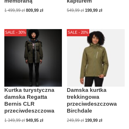
membraną
kapturem
1 499,99
zł
809,99
zł
549,99
zł
199,99
zł
SALE - 30%
SALE - 20%
Kurtka turystyczna
Damska kurtka
damska Regatta
trekkingowa
Bernis CLR
przeciwdeszczowa
przeciwdeszczowa
Birchdale
1 349,99
zł
949,95
zł
249,99
zł
199,99
zł