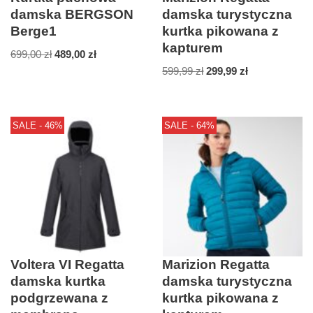
damska BERGSON
damska turystyczna
Berge1
kurtka pikowana z
kapturem
699,00
zł
489,00
zł
599,99
zł
299,99
zł
SALE - 46%
SALE - 64%
Voltera VI Regatta
Marizion Regatta
damska kurtka
damska turystyczna
podgrzewana z
kurtka pikowana z