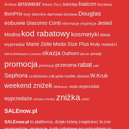
answear
bialcon
bdsklep
Amfora
Arturo Vicci
biżuteria
Douglas
BonPrix
buty damskie
darmowa dostawa
eobuwie
Giacomo Conti
Jesteś
informacje
inspiracje
kod rabatowy
kosmetyki
Modna
letnia
Marie Zelie
Moda Size Plus
wyprzedaż
Molly
nowości
okazja
Outhorn
porady
oferta limitowana czasowo
plecak
promocja
rabat
przecena
promocje
sale
Sephora
W.Kruk
szaleństwo zakupów
torebki
ubrania
weekend zniżek
wyprzedaż
woda
Wielkanoc
zniżka
wyprzedaże
zestaw szkolny
zniżki
SALEnow.pl
SALEnow.pl
to platforma, dzięki której znajdziesz liczne
wyprzedaże
, promocje, kody rabatowe na najmodniejszą