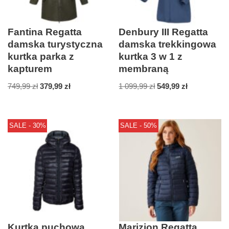
Fantina Regatta
Denbury III Regatta
damska turystyczna
damska trekkingowa
kurtka parka z
kurtka 3 w 1 z
kapturem
membraną
749,99
zł
379,99
zł
1 099,99
zł
549,99
zł
SALE - 30%
SALE - 50%
Kurtka puchowa
Marizion Regatta