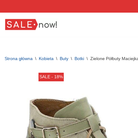
Przejdź
do
treści
Strona główna
\
Kobieta
\
Buty
\
Botki
\
Zielone Półbuty Maciej
SALE - 18%