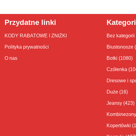
Przydatne linki
Kategor
KODY RABATOWE I ZNIŻKI
Bez kategorii
Polityka prywatności
Biustonosze
O nas
Botki
(1080)
Czółenka
(10
Dresowe i sp
Duże
(16)
Jeansy
(423)
Kombinezon
Kopertówki
(