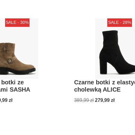
SALE - 30%
SALE - 28%
botki ze
Czarne botki z elast
ami SASHA
cholewką ALICE
9,99
zł
389,99
zł
279,99
zł