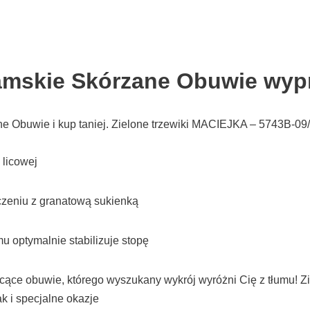
amskie Skórzane Obuwie wyp
e Obuwie i kup taniej. Zielone trzewiki MACIEJKA – 5743B-09/
 licowej
czeniu z granatową sukienką
mu optymalnie stabilizuje stopę
ące obuwie, którego wyszukany wykrój wyróżni Cię z tłumu! Z
k i specjalne okazje