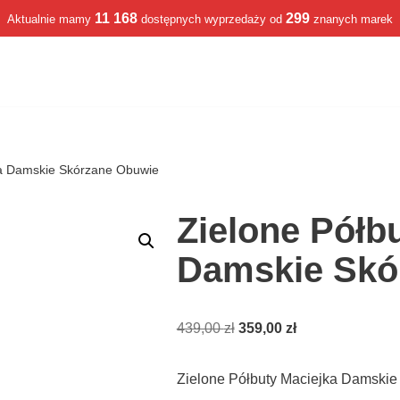
11 168
299
Aktualnie mamy
dostępnych wyprzedaży od
znanych marek
ka Damskie Skórzane Obuwie
Zielone Półb
Damskie Skó
439,00
zł
359,00
zł
Zielone Półbuty Maciejka Damski