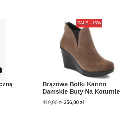
SALE - 15%
yczną
Brązowe Botki Karino
Damskie Buty Na Koturnie
419,00
zł
356,00
zł