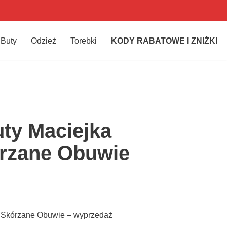
Buty
Odzież
Torebki
KODY RABATOWE I ZNIŻKI
uty Maciejka
rzane Obuwie
e Skórzane Obuwie – wyprzedaż