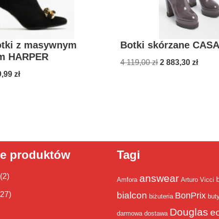
otki z masywnym
Botki skórzane CAS
em HARPER
4 119,00
zł
2 883,30
zł
9,99
zł
ie produktów
Tagi
(2)
answear
Amfora
Arturo Vicci
bialcon
(27)
BonPrix
biżuteria
but
Douglas
e
darmowa dostawa