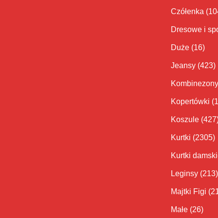
Czółenka
(10
Dresowe i sp
Duże
(16)
Jeansy
(423)
Kombinezon
Kopertówki
(
Koszule
(427
Kurtki
(2305)
Kurtki damsk
Leginsy
(213)
Majtki Figi
(2
Małe
(26)