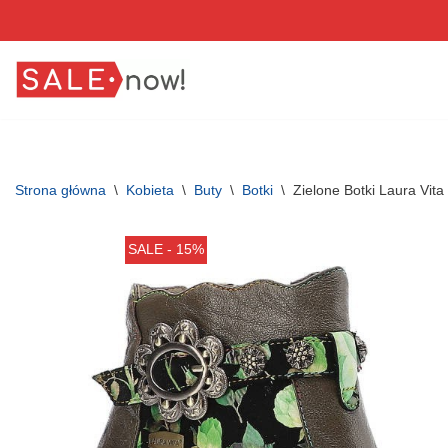
Przejdź
do
treści
Strona główna
\
Kobieta
\
Buty
\
Botki
\
Zielone Botki Laura Vit
SALE - 15%