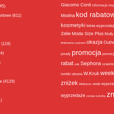
Giacomo Conti
informacje
insp
45)
kod rabato
Modna
ortowe
(611)
kosmetyki
letnia wyprzeda
Zelie
Moda Size Plus
Molly
okazja
Outh
limitowana czasowo
y
(119)
promocja
14)
porady
promoc
rabat
)
Sephora
szaleńs
sale
week
W.Kruk
torebki
ubrania
ie
(4129)
zniżek
wyprze
woda
Wielkanoc
zn
wyprzedaże
zestaw szkolny
1)