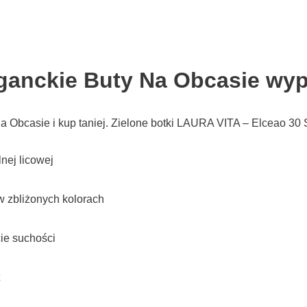
leganckie Buty Na Obcasie wy
Na Obcasie i kup taniej. Zielone botki LAURA VITA – Elceao 3
nej licowej
w zbliżonych kolorach
ie suchości