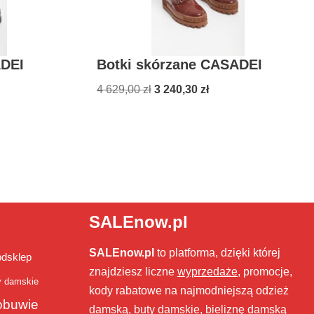
ADEI
Botki skórzane CASADEI
4 629,00
zł
3 240,30
zł
SALEnow.pl
SALEnow.pl
to platforma, dzięki której
bdsklep
znajdziesz liczne
wyprzedaże
, promocje,
y damskie
kody rabatowe na najmodniejszą odzież
obuwie
damską, buty damskie, bieliznę damską