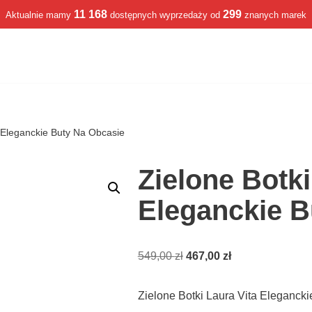
11 168
299
Aktualnie mamy
dostępnych wyprzedaży od
znanych marek
a Eleganckie Buty Na Obcasie
Zielone Botki
Eleganckie B
549,00
zł
467,00
zł
Zielone Botki Laura Vita Eleganck