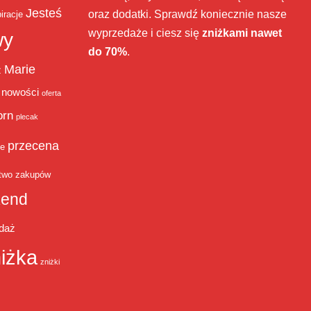
Jesteś
oraz dodatki. Sprawdź koniecznie nasze
iracje
wyprzedaże i ciesz się
zniżkami nawet
wy
do 70%
.
Marie
ż
nowości
oferta
orn
plecak
przecena
je
two zakupów
end
daż
iżka
zniżki