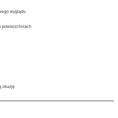
owego wyglądu
ch powierzchniach
ą okazję