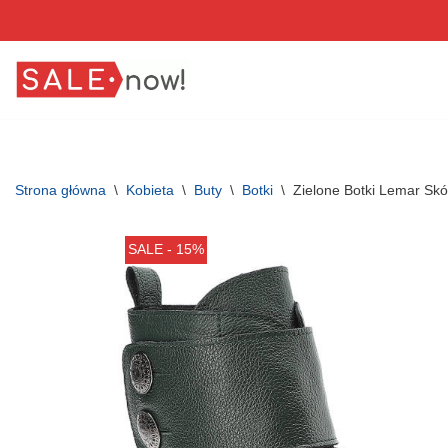
Przejdź
do
treści
Strona główna
\
Kobieta
\
Buty
\
Botki
\
Zielone Botki Lemar Sk
SALE - 15%