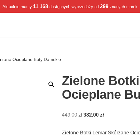
11 168
299
Aktualnie mamy
dostępnych wyprzedaży od
znanych marek
órzane Ocieplane Buty Damskie
Zielone Botk
Ocieplane B
449,00
zł
382,00
zł
Zielone Botki Lemar Skórzane Oci