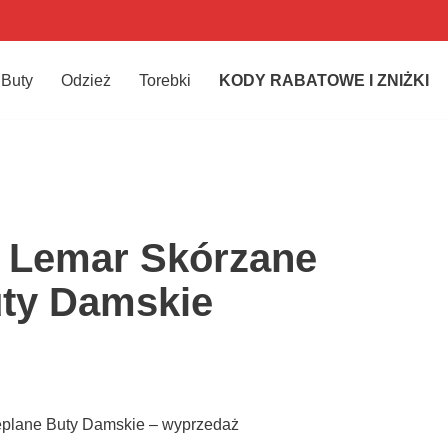
Buty
Odzież
Torebki
KODY RABATOWE I ZNIŻKI
i Lemar Skórzane
uty Damskie
eplane Buty Damskie – wyprzedaż