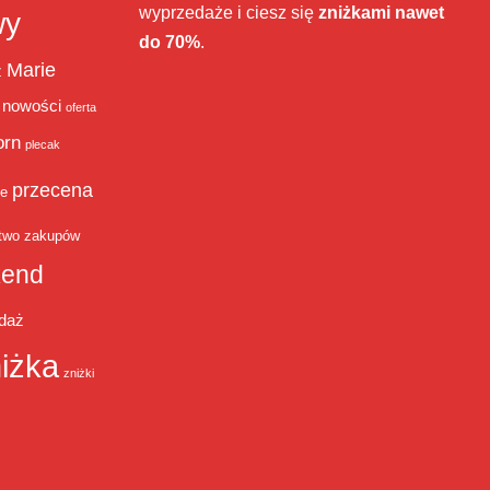
wyprzedaże i ciesz się
zniżkami nawet
wy
do 70%
.
Marie
ż
nowości
oferta
orn
plecak
przecena
je
two zakupów
end
daż
iżka
zniżki