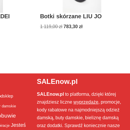
ADEI
Botki skórzane LIU JO
1 119,00
zł
783,30
zł
SALEnow.pl
SALEnow.pl
to platforma, dzięki której
bdsklep
znajdziesz liczne
wyprzedaże
, promocje,
y damskie
kody rabatowe na najmodniejszą odzież
obuwie
damską, buty damskie, bieliznę damską
Jesteś
oraz dodatki. Sprawdź koniecznie nasze
iracje