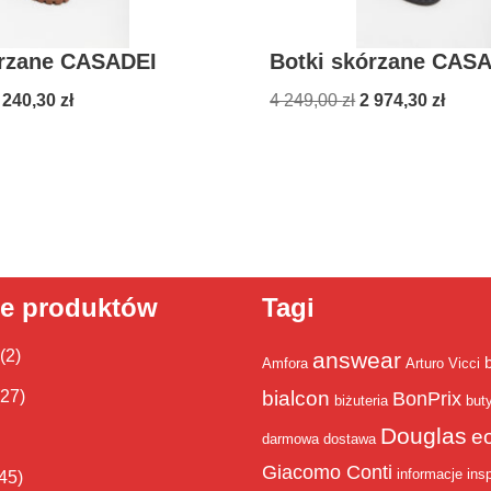
órzane CASADEI
Botki skórzane CAS
 240,30
zł
4 249,00
zł
2 974,30
zł
ie produktów
Tagi
(2)
answear
Amfora
Arturo Vicci
bialcon
(27)
BonPrix
biżuteria
but
Douglas
e
darmowa dostawa
Giacomo Conti
informacje
insp
45)