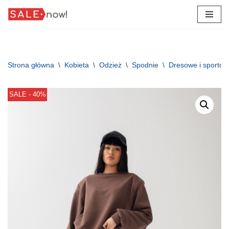
Przejdź
do
treści
Strona główna
\
Kobieta
\
Odzież
\
Spodnie
\
Dresowe i sporto
SALE - 40%