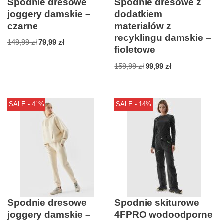
Spodnie dresowe
Spodnie dresowe z
joggery damskie –
dodatkiem
czarne
materiałów z
recyklingu damskie –
149,99
zł
79,99
zł
fioletowe
159,99
zł
99,99
zł
SALE - 41%
SALE - 14%
Spodnie dresowe
Spodnie skiturowe
joggery damskie –
4FPRO wodoodporne