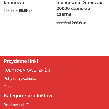
kremowe
membrana Dermizax
20000 damskie –
169,99
zł
99,99
zł
czarne
699,99
zł
599,99
zł
Przydatne linki
KODY RABATOWE I ZNIŻKI
Polityka prywatności
O nas
Kategorie produktów
Bez kategorii
(2)