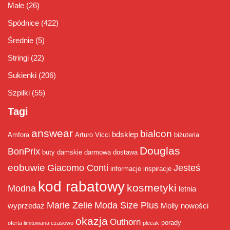
Małe
(26)
Spódnice
(422)
Średnie
(5)
Stringi
(22)
Sukienki
(206)
Szpilki
(55)
Tagi
answear
bialcon
bdsklep
Amfora
Arturo Vicci
biżuteria
Douglas
BonPrix
buty damskie
darmowa dostawa
eobuwie
Giacomo Conti
Jesteś
informacje
inspiracje
kod rabatowy
kosmetyki
Modna
letnia
Marie Zelie
Moda Size Plus
wyprzedaż
Molly
nowości
okazja
Outhorn
porady
oferta limitowana czasowo
plecak