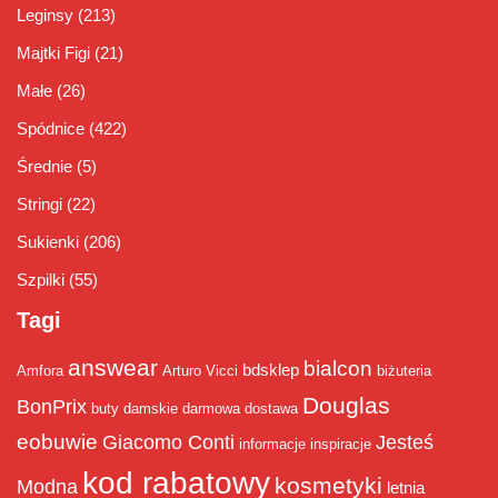
Leginsy
(213)
Majtki Figi
(21)
Małe
(26)
Spódnice
(422)
Średnie
(5)
Stringi
(22)
Sukienki
(206)
Szpilki
(55)
Tagi
answear
bialcon
bdsklep
Amfora
Arturo Vicci
biżuteria
Douglas
BonPrix
buty damskie
darmowa dostawa
eobuwie
Giacomo Conti
Jesteś
informacje
inspiracje
kod rabatowy
kosmetyki
Modna
letnia