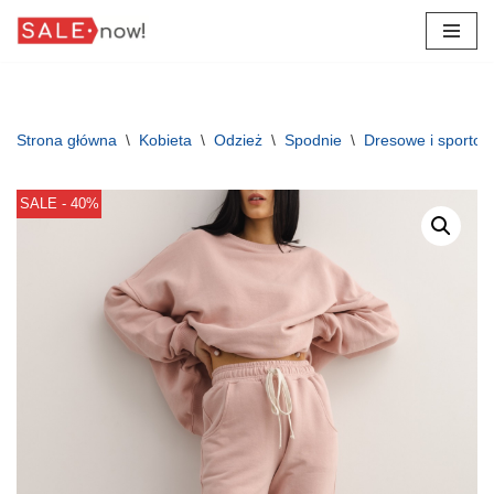
Przejdź
do
treści
Strona główna
\
Kobieta
\
Odzież
\
Spodnie
\
Dresowe i sporto
SALE - 40%