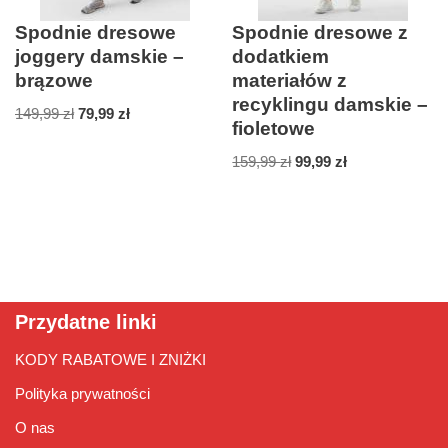
Spodnie dresowe
Spodnie dresowe z
joggery damskie –
dodatkiem
brązowe
materiałów z
recyklingu damskie –
149,99
zł
79,99
zł
fioletowe
159,99
zł
99,99
zł
Przydatne linki
KODY RABATOWE I ZNIŻKI
Polityka prywatności
O nas