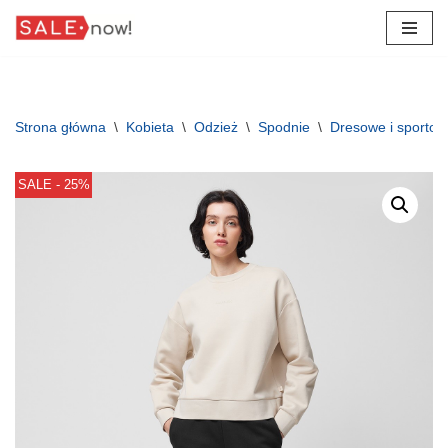
Przejdź
do
treści
Strona główna
\
Kobieta
\
Odzież
\
Spodnie
\
Dresowe i sporto
SALE - 25%