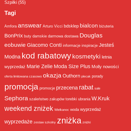
Szpilki
(55)
Tagi
answear
bialcon
bdsklep
Amfora
Arturo Vicci
biżuteria
Douglas
BonPrix
buty damskie
darmowa dostawa
eobuwie
Giacomo Conti
Jesteś
informacje
inspiracje
kod rabatowy
kosmetyki
Modna
letnia
Marie Zelie
Moda Size Plus
wyprzedaż
Molly
nowości
okazja
Outhorn
porady
oferta limitowana czasowo
plecak
promocja
rabat
przecena
promocje
sale
Sephora
W.Kruk
szaleństwo zakupów
torebki
ubrania
weekend zniżek
wyprzedaż
woda
Wielkanoc
zniżka
wyprzedaże
zestaw szkolny
zniżki