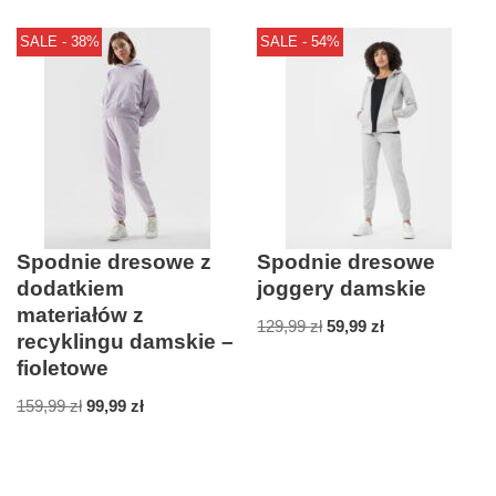
SALE - 38%
SALE - 54%
Spodnie dresowe z
Spodnie dresowe
dodatkiem
joggery damskie
materiałów z
129,99
zł
59,99
zł
recyklingu damskie –
fioletowe
159,99
zł
99,99
zł