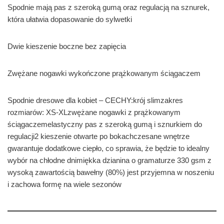
Spodnie mają pas z szeroką gumą oraz regulacją na sznurek,
która ułatwia dopasowanie do sylwetki
Dwie kieszenie boczne bez zapięcia
Zwężane nogawki wykończone prążkowanym ściągaczem
Spodnie dresowe dla kobiet – CECHY:krój slimzakres
rozmiarów: XS-XLzwężane nogawki z prążkowanym
ściągaczemelastyczny pas z szeroką gumą i sznurkiem do
regulacji2 kieszenie otwarte po bokachczesane wnętrze
gwarantuje dodatkowe ciepło, co sprawia, że będzie to idealny
wybór na chłodne dnimiękka dzianina o gramaturze 330 gsm z
wysoką zawartością bawełny (80%) jest przyjemna w noszeniu
i zachowa formę na wiele sezonów