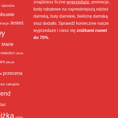
znajdziesz liczne
wyprzedaże
, promocje,
y damskie
kody rabatowe na najmodniejszą odzież
obuwie
damską, buty damskie, bieliznę damską
Jesteś
oraz dodatki. Sprawdź koniecznie nasze
iracje
wyprzedaże i ciesz się
zniżkami nawet
wy
do 70%
.
Marie
ż
nowości
oferta
orn
plecak
przecena
je
two zakupów
end
daż
iżka
zniżki