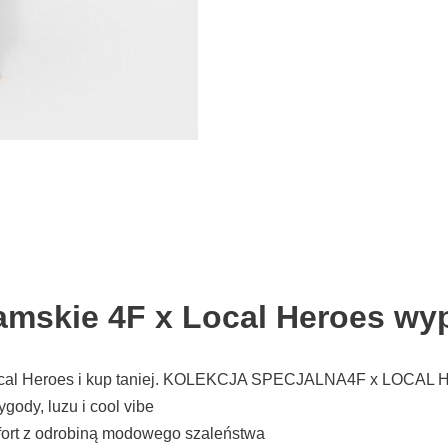
mskie 4F x Local Heroes wyp
ocal Heroes i kup taniej. KOLEKCJA SPECJALNA4F x LOCAL HER
gody, luzu i cool vibe
fort z odrobiną modowego szaleństwa