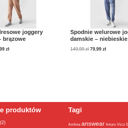
dresowe joggery
Spodnie welurowe jo
– brązowe
damskie – niebieskie
,99
zł
149,99
zł
79,99
zł
ie produktów
Tagi
(2)
answear
Amfora
Arturo Vicci