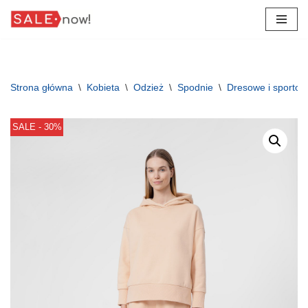
Przejdź
do
treści
Strona główna
\
Kobieta
\
Odzież
\
Spodnie
\
Dresowe i sporto
SALE - 30%