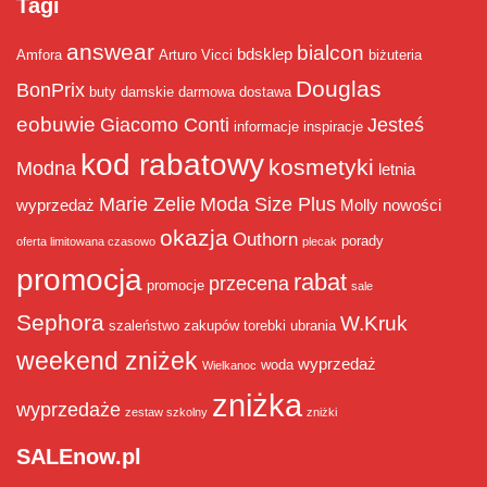
Tagi
answear
bialcon
bdsklep
Amfora
Arturo Vicci
biżuteria
Douglas
BonPrix
buty damskie
darmowa dostawa
eobuwie
Giacomo Conti
Jesteś
informacje
inspiracje
kod rabatowy
kosmetyki
Modna
letnia
Marie Zelie
Moda Size Plus
wyprzedaż
Molly
nowości
okazja
Outhorn
porady
oferta limitowana czasowo
plecak
promocja
rabat
przecena
promocje
sale
Sephora
W.Kruk
szaleństwo zakupów
torebki
ubrania
weekend zniżek
wyprzedaż
woda
Wielkanoc
zniżka
wyprzedaże
zestaw szkolny
zniżki
SALEnow.pl