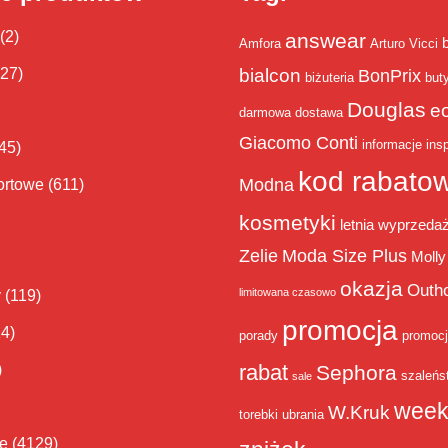
(2)
answear
Amfora
Arturo Vicci
bialcon
(27)
BonPrix
biżuteria
but
Douglas
e
darmowa dostawa
Giacomo Conti
informacje
insp
45)
kod rabato
Modna
ortowe
(611)
kosmetyki
letnia wyprzeda
Zelie
Moda Size Plus
Molly
okazja
Outh
limitowana czasowo
y
(119)
promocja
14)
porady
promoc
rabat
)
Sephora
szaleńs
sale
week
W.Kruk
torebki
ubrania
ie
(4129)