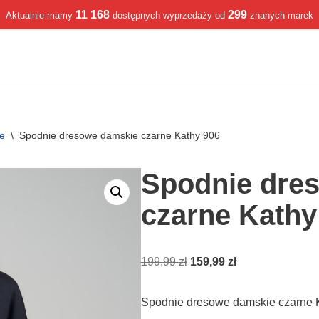
11 168
299
Aktualnie mamy
dostępnych wyprzedaży od
znanych marek
we
\
Spodnie dresowe damskie czarne Kathy 906
Spodnie dre
czarne Kathy
199,99
zł
159,99
zł
Spodnie dresowe damskie czarne 