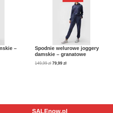
mskie –
Spodnie welurowe joggery
damskie – granatowe
149,99
zł
79,99
zł
SALEnow.pl