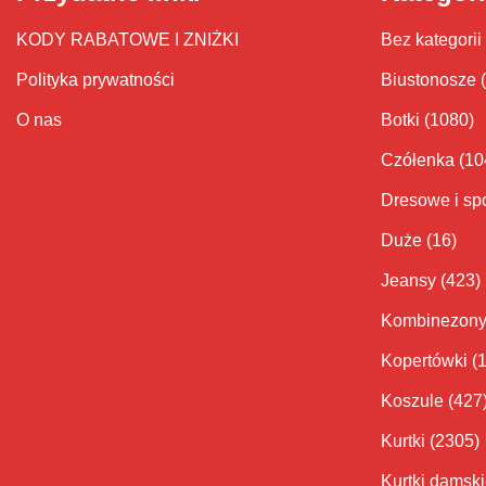
KODY RABATOWE I ZNIŻKI
Bez kategorii
Polityka prywatności
Biustonosze
O nas
Botki
(1080)
Czółenka
(10
Dresowe i sp
Duże
(16)
Jeansy
(423)
Kombinezon
Kopertówki
(
Koszule
(427
Kurtki
(2305)
Kurtki damsk