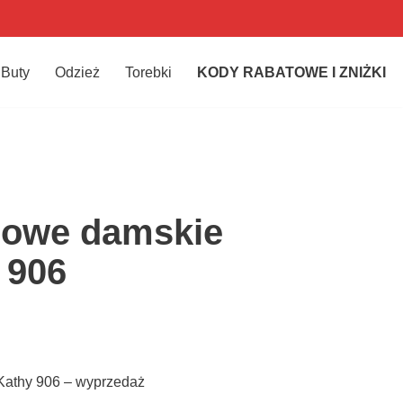
Buty
Odzież
Torebki
KODY RABATOWE I ZNIŻKI
sowe damskie
 906
Kathy 906 – wyprzedaż