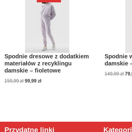
Spodnie dresowe z dodatkiem
Spodnie 
materiałów z recyklingu
damskie –
damskie – fioletowe
149,99
zł
79
159,99
zł
99,99
zł
Przydatne linki
Kategor