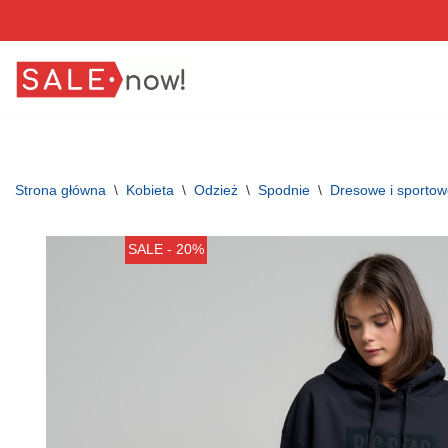
Przejdź
do
treści
Strona główna
\
Kobieta
\
Odzież
\
Spodnie
\
Dresowe i sporto
SALE - 20%