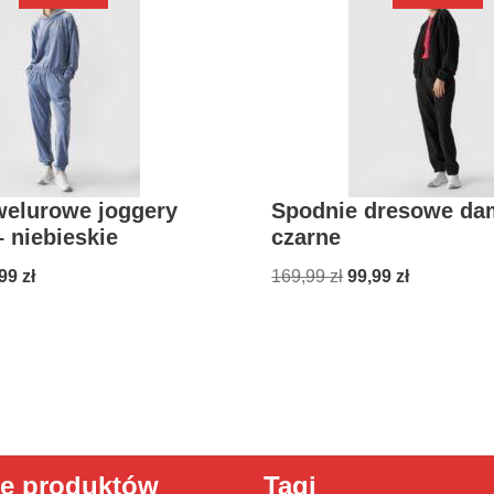
welurowe joggery
Spodnie dresowe da
 niebieskie
czarne
,99
zł
169,99
zł
99,99
zł
ie produktów
Tagi