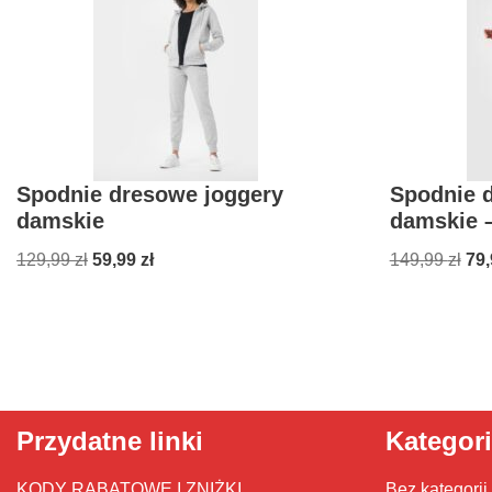
Spodnie dresowe joggery
Spodnie 
damskie
damskie 
129,99
zł
59,99
zł
149,99
zł
79
Przydatne linki
Kategor
KODY RABATOWE I ZNIŻKI
Bez kategorii