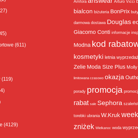
answear
Amfora
Arturo Vicci
bialcon
(27)
BonPrix
biżuteria
but
Douglas
e
darmowa dostawa
Giacomo Conti
informacje
insp
45)
kod rabato
Modna
ortowe
(611)
kosmetyki
letnia wyprzeda
Zelie
Moda Size Plus
Molly
okazja
Outh
limitowana czasowo
y
(119)
promocja
14)
porady
promoc
rabat
)
Sephora
szaleńs
sale
week
W.Kruk
torebki
ubrania
ie
(4129)
zniżek
wyprze
woda
Wielkanoc