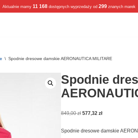
11 168
299
Aktualnie mamy
dostępnych wyprzedaży od
znanych marek
we
\
Spodnie dresowe damskie AERONAUTICA MILITARE
Spodnie dre
AERONAUTIC
849,00
zł
577,32
zł
Spodnie dresowe damskie AERON