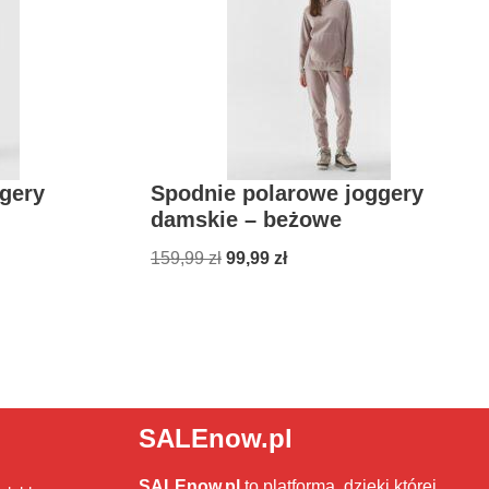
gery
Spodnie polarowe joggery
damskie – beżowe
159,99
zł
99,99
zł
SALEnow.pl
SALEnow.pl
to platforma, dzięki której