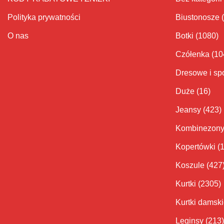
Polityka prywatności
Biustonosze
O nas
Botki
(1080)
Czółenka
(10
Dresowe i sp
Duże
(16)
Jeansy
(423)
Kombinezon
Kopertówki
(
Koszule
(427
Kurtki
(2305)
Kurtki damsk
Leginsy
(213)