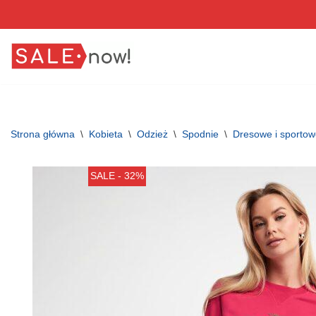
Przejdź
do
treści
Strona główna
\
Kobieta
\
Odzież
\
Spodnie
\
Dresowe i sporto
SALE - 32%