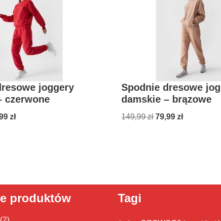
dresowe joggery
Spodnie dresowe jog
– czerwone
damskie – brązowe
,99
zł
149,99
zł
79,99
zł
ie produktów
Tagi
(2)