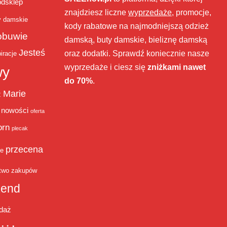
bdsklep
znajdziesz liczne
wyprzedaże
, promocje,
y damskie
kody rabatowe na najmodniejszą odzież
obuwie
damską, buty damskie, bieliznę damską
Jesteś
oraz dodatki. Sprawdź koniecznie nasze
iracje
wyprzedaże i ciesz się
zniżkami nawet
wy
do 70%
.
Marie
ż
nowości
oferta
orn
plecak
przecena
je
two zakupów
end
daż