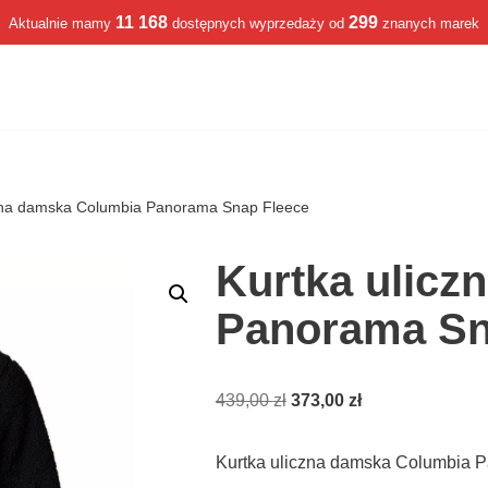
11 168
299
Aktualnie mamy
dostępnych wyprzedaży od
znanych marek
czna damska Columbia Panorama Snap Fleece
Kurtka ulicz
Panorama Sn
439,00
zł
373,00
zł
Kurtka uliczna damska Columbia 