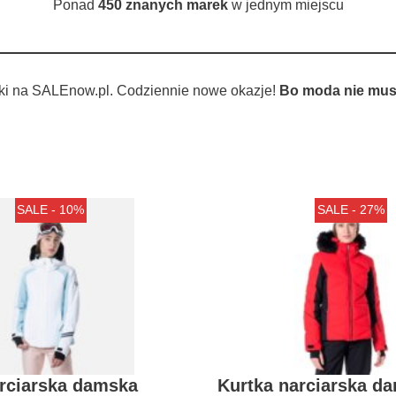
Ponad
450 znanych marek
w jednym miejscu
ki na SALEnow.pl. Codziennie nowe okazje!
Bo moda nie musi
SALE - 10%
SALE - 27%
arciarska damska
Kurtka narciarska d