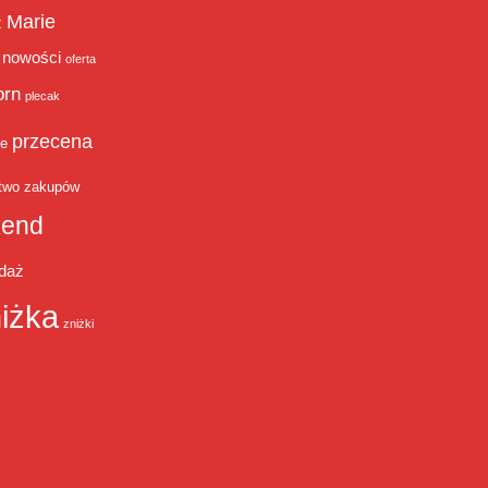
Marie
ż
nowości
oferta
orn
plecak
przecena
je
two zakupów
end
daż
iżka
zniżki