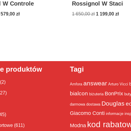
l W Controle
Rossignol W Staci
 579,00
zł
1 650,00
zł
1 199,00
zł
ie produktów
Tagi
(2)
answear
Amfora
Arturo Vicci
bialcon
(27)
BonPrix
biżuteria
but
Douglas
e
darmowa dostawa
Giacomo Conti
informacje
insp
45)
kod rabato
Modna
ortowe
(611)