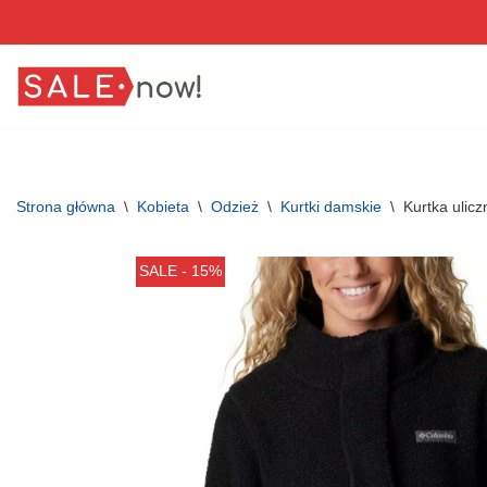
Przejdź
do
treści
Strona główna
\
Kobieta
\
Odzież
\
Kurtki damskie
\
Kurtka uli
SALE - 15%