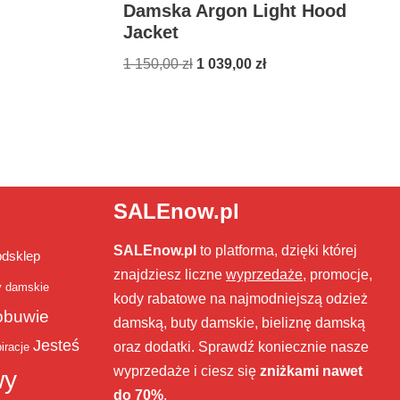
Damska Argon Light Hood
Jacket
1 150,00
zł
1 039,00
zł
SALEnow.pl
SALEnow.pl
to platforma, dzięki której
bdsklep
znajdziesz liczne
wyprzedaże
, promocje,
y damskie
kody rabatowe na najmodniejszą odzież
obuwie
damską, buty damskie, bieliznę damską
Jesteś
oraz dodatki. Sprawdź koniecznie nasze
iracje
wyprzedaże i ciesz się
zniżkami nawet
wy
do 70%
.