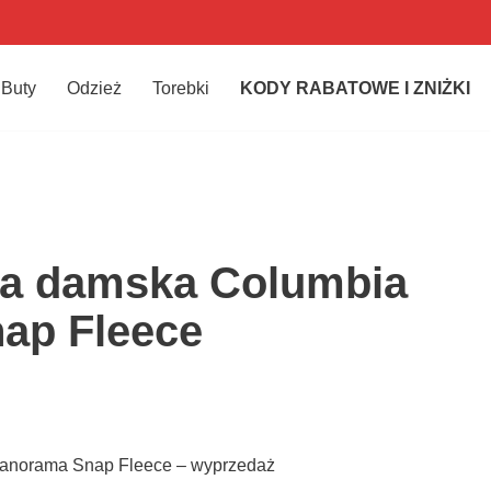
Buty
Odzież
Torebki
KODY RABATOWE I ZNIŻKI
na damska Columbia
ap Fleece
Panorama Snap Fleece – wyprzedaż