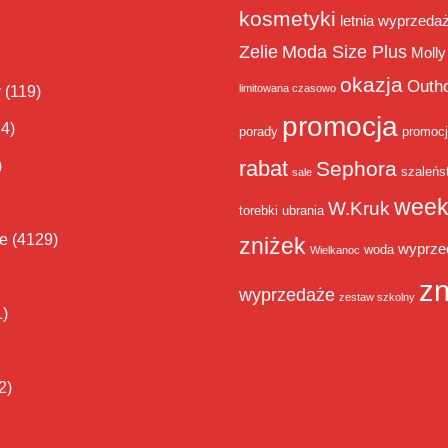
kosmetyki
letnia wyprzeda
Zelie
Moda Size Plus
Molly
okazja
Outh
limitowana czasowo
y
(119)
promocja
14)
porady
promoc
rabat
)
Sephora
szaleńs
sale
week
W.Kruk
torebki
ubrania
ie
(4129)
zniżek
wyprze
woda
Wielkanoc
zn
wyprzedaże
zestaw szkolny
1)
2)