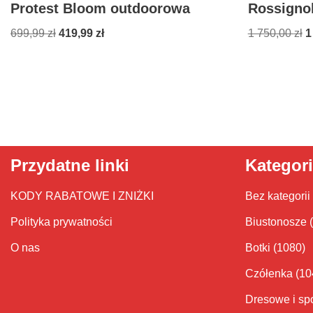
Protest Bloom outdoorowa
Rossigno
699,99
zł
419,99
zł
1 750,00
zł
1
Przydatne linki
Kategor
KODY RABATOWE I ZNIŻKI
Bez kategorii
Polityka prywatności
Biustonosze
O nas
Botki
(1080)
Czółenka
(10
Dresowe i sp