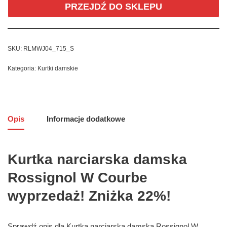
PRZEJDŹ DO SKLEPU
SKU:
RLMWJ04_715_S
Kategoria:
Kurtki damskie
Opis
Informacje dodatkowe
Kurtka narciarska damska
Rossignol W Courbe
wyprzedaż! Zniżka 22%!
Sprawdź opis dla Kurtka narciarska damska Rossignol W