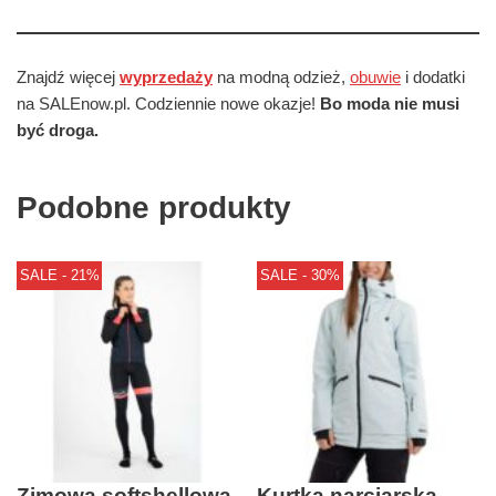
Znajdź więcej
wyprzedaży
na modną odzież,
obuwie
i dodatki
na SALEnow.pl. Codziennie nowe okazje!
Bo moda nie musi
być droga.
Podobne produkty
SALE - 21%
SALE - 30%
Zimowa softshellowa
Kurtka narciarska