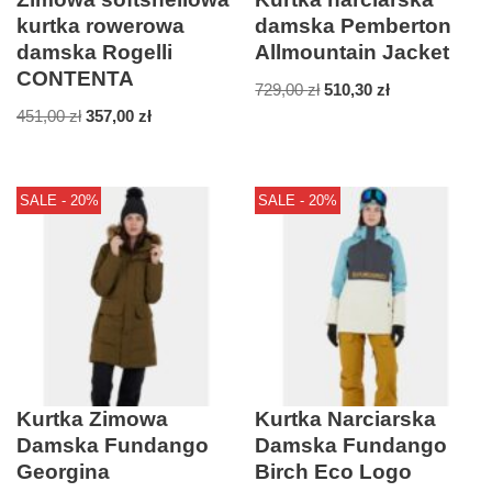
kurtka rowerowa
damska Pemberton
damska Rogelli
Allmountain Jacket
CONTENTA
729,00
zł
510,30
zł
451,00
zł
357,00
zł
SALE - 20%
SALE - 20%
Kurtka Zimowa
Kurtka Narciarska
Damska Fundango
Damska Fundango
Georgina
Birch Eco Logo