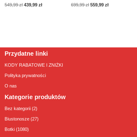
549,99
zł
439,99
zł
699,99
zł
559,99
zł
Przydatne linki
KODY RABATOWE I ZNIŻKI
Polityka prywatności
O nas
Kategorie produktów
Bez kategorii
(2)
Biustonosze
(27)
Botki
(1080)