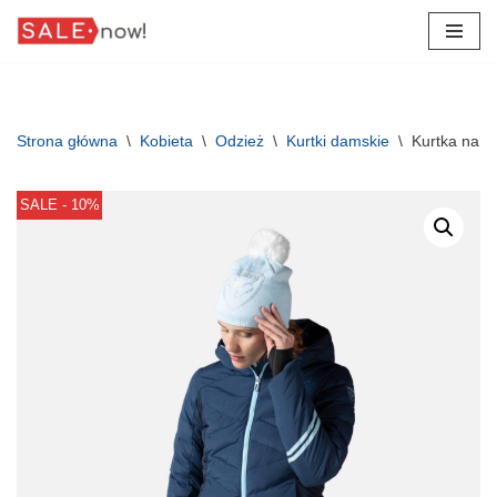
Przejdź
do
treści
Strona główna
\
Kobieta
\
Odzież
\
Kurtki damskie
\
Kurtka narc
SALE - 10%