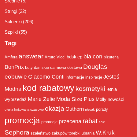
Średnie
(5)
Stringi
(22)
Sukienki
(206)
Szpilki
(55)
Tagi
answear
bialcon
bdsklep
Amfora
Arturo Vicci
biżuteria
Douglas
BonPrix
buty damskie
darmowa dostawa
eobuwie
Giacomo Conti
Jesteś
informacje
inspiracje
kod rabatowy
kosmetyki
Modna
letnia
Marie Zelie
Moda Size Plus
wyprzedaż
Molly
nowości
okazja
Outhorn
porady
oferta limitowana czasowo
plecak
promocja
rabat
przecena
promocje
sale
Sephora
W.Kruk
szaleństwo zakupów
torebki
ubrania