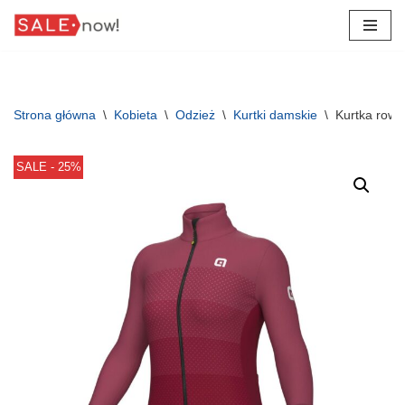
Przejdź
do
treści
Strona główna
\
Kobieta
\
Odzież
\
Kurtki damskie
\
Kurtka rowe
SALE - 25%