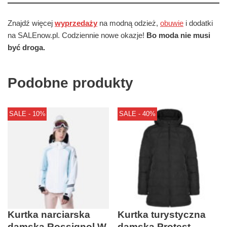
Znajdź więcej
wyprzedaży
na modną odzież,
obuwie
i dodatki
na SALEnow.pl. Codziennie nowe okazje!
Bo moda nie musi
być droga.
Podobne produkty
SALE - 10%
SALE - 40%
Kurtka narciarska
Kurtka turystyczna
damska Rossignol W
damska Protest