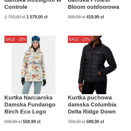
Controle
Bloom outdoorowa
1 750,00
zł
1 579,00
zł
699,99
zł
419,99
zł
SALE - 20%
SALE - 21%
Kurtka Narciarska
Kurtka puchowa
Damska Fundango
damska Columbia
Birch Eco Logo
Delta Ridge Down
699,99
zł
559,99
zł
759,00
zł
599,00
zł