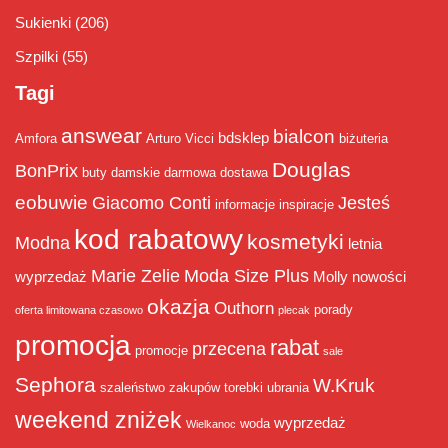
Sukienki
(206)
Szpilki
(55)
Tagi
answear
bialcon
bdsklep
Amfora
Arturo Vicci
biżuteria
Douglas
BonPrix
buty damskie
darmowa dostawa
eobuwie
Giacomo Conti
Jesteś
informacje
inspiracje
kod rabatowy
kosmetyki
Modna
letnia
Marie Zelie
Moda Size Plus
wyprzedaż
Molly
nowości
okazja
Outhorn
porady
oferta limitowana czasowo
plecak
promocja
rabat
przecena
promocje
sale
Sephora
W.Kruk
szaleństwo zakupów
torebki
ubrania
weekend zniżek
wyprzedaż
woda
Wielkanoc