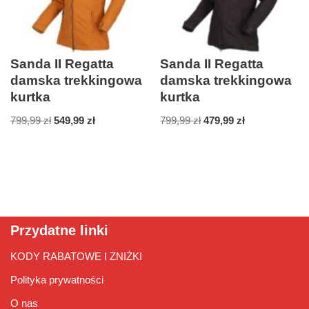
Sanda II Regatta
Sanda II Regatta
damska trekkingowa
damska trekkingowa
kurtka
kurtka
799,99
zł
549,99
zł
799,99
zł
479,99
zł
Przydatne linki
KODY RABATOWE I ZNIŻKI
Polityka prywatności
O nas