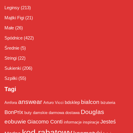
Leginsy
(213)
Majtki Figi
(21)
Małe
(26)
Spódnice
(422)
Średnie
(5)
Stringi
(22)
Sukienki
(206)
Szpilki
(55)
Tagi
answear
bialcon
bdsklep
Amfora
Arturo Vicci
biżuteria
Douglas
BonPrix
buty damskie
darmowa dostawa
eobuwie
Giacomo Conti
Jesteś
informacje
inspiracje
kod rabatowy