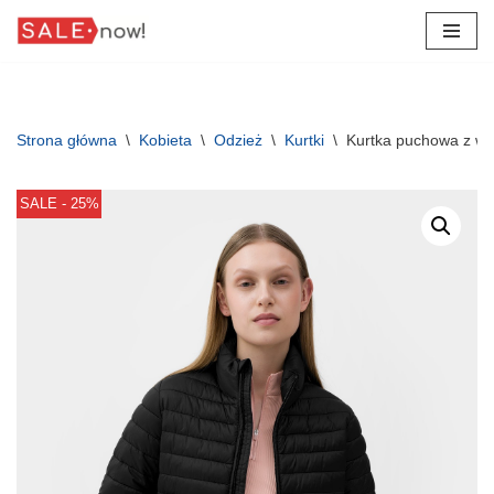
Przejdź
do
treści
Strona główna
\
Kobieta
\
Odzież
\
Kurtki
\
Kurtka puchowa z wy
SALE - 25%