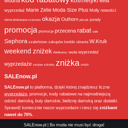
kosmetyki
Modna
letnia
Marie Zelie
Moda Size Plus
wyprzedaż
Molly
nowości
okazja
Outhorn
porady
oferta limitowana czasowo
plecak
promocja
rabat
przecena
promocje
sale
Sephora
W.Kruk
szaleństwo zakupów
torebki
ubrania
weekend zniżek
wyprzedaż
woda
Wielkanoc
zniżka
wyprzedaże
zestaw szkolny
zniżki
SALEnow.pl
SALEnow.pl
to platforma, dzięki której znajdziesz liczne
wyprzedaże
, promocje, kody rabatowe na najmodniejszą
odzież damską, buty damskie, bieliznę damską oraz dodatki.
Sprawdź koniecznie nasze wyprzedaże i ciesz się
zniżkami
nawet do 70%
.
SALEnow.pl
| Bo moda nie musi być droga!