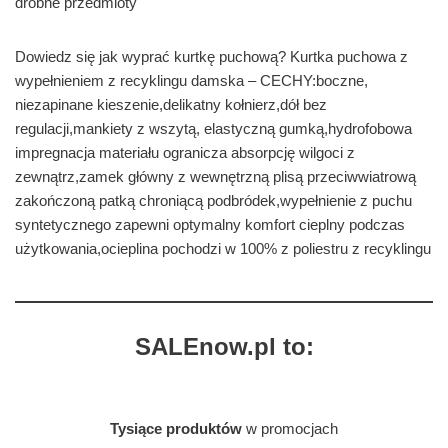
drobne przedmioty
Dowiedz się jak wyprać kurtkę puchową? Kurtka puchowa z
wypełnieniem z recyklingu damska – CECHY:boczne,
niezapinane kieszenie,delikatny kołnierz,dół bez
regulacji,mankiety z wszytą, elastyczną gumką,hydrofobowa
impregnacja materiału ogranicza absorpcję wilgoci z
zewnątrz,zamek główny z wewnętrzną plisą przeciwwiatrową
zakończoną patką chroniącą podbródek,wypełnienie z puchu
syntetycznego zapewni optymalny komfort cieplny podczas
użytkowania,ocieplina pochodzi w 100% z poliestru z recyklingu
SALEnow.pl to:
Tysiące produktów
w promocjach