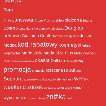
Szpilki
(55)
Tagi
answear
bialcon
bdsklep
Amfora
Arturo Vicci
biżuteria
Douglas
BonPrix
buty damskie
darmowa dostawa
eobuwie
Giacomo Conti
Jesteś
informacje
inspiracje
kod rabatowy
kosmetyki
Modna
letnia
Marie Zelie
Moda Size Plus
wyprzedaż
Molly
nowości
okazja
Outhorn
porady
oferta limitowana czasowo
plecak
promocja
rabat
przecena
promocje
sale
Sephora
W.Kruk
szaleństwo zakupów
torebki
ubrania
weekend zniżek
wyprzedaż
woda
Wielkanoc
zniżka
wyprzedaże
zestaw szkolny
zniżki