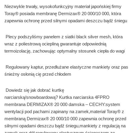
Niezwykle trwały, wysokofunkcyjny materiał japońskiej firmy
Toray® posiada membranę Dermizax® 20 000/10 000, która
zapewnia ochronę przed silnymi opadami deszczu bądź śniegu
Plecy podszyliśmy panelem z siatki black silver mesh, która
wraz z poliestrową ociepliną gwarantuje odpowiednią
termoizolację, zachowując optymalny stosunek ciepła do wagi
Regulowany kaptur, przedłużane elastyczne mankiety oraz pas
śnieżny osłonią cię przed chłodem
Dowiedz się jak dobrać kurtkę
narciarską/snowboardową? Kurtka narciarska 4FPRO
membrana DERMIZAX® 20 000 damska – CECHY:system
wentylacji pod pachami zapinany na zamek,materiał Toray® z
membraną Dermizax® 20 000/10 000 zapewnia ochronę przed
silnymi opadami deszczu bądź śniegu,mankiety z regulacją na
zamek oraz dół regulowany elastycznym ściągaczem ze