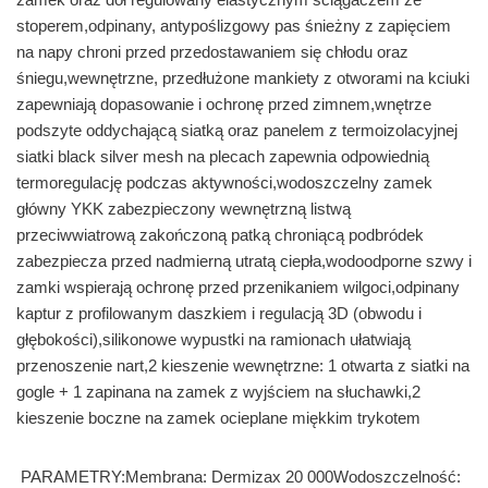
stoperem,odpinany, antypoślizgowy pas śnieżny z zapięciem
na napy chroni przed przedostawaniem się chłodu oraz
śniegu,wewnętrzne, przedłużone mankiety z otworami na kciuki
zapewniają dopasowanie i ochronę przed zimnem,wnętrze
podszyte oddychającą siatką oraz panelem z termoizolacyjnej
siatki black silver mesh na plecach zapewnia odpowiednią
termoregulację podczas aktywności,wodoszczelny zamek
główny YKK zabezpieczony wewnętrzną listwą
przeciwwiatrową zakończoną patką chroniącą podbródek
zabezpiecza przed nadmierną utratą ciepła,wodoodporne szwy i
zamki wspierają ochronę przed przenikaniem wilgoci,odpinany
kaptur z profilowanym daszkiem i regulacją 3D (obwodu i
głębokości),silikonowe wypustki na ramionach ułatwiają
przenoszenie nart,2 kieszenie wewnętrzne: 1 otwarta z siatki na
gogle + 1 zapinana na zamek z wyjściem na słuchawki,2
kieszenie boczne na zamek ocieplane miękkim trykotem
PARAMETRY:Membrana: Dermizax 20 000Wodoszczelność: