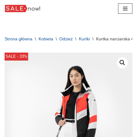
Przejdź
do
treści
Strona główna
\
Kobieta
\
Odzież
\
Kurtki
\
Kurtka narciarska
SALE - 33%