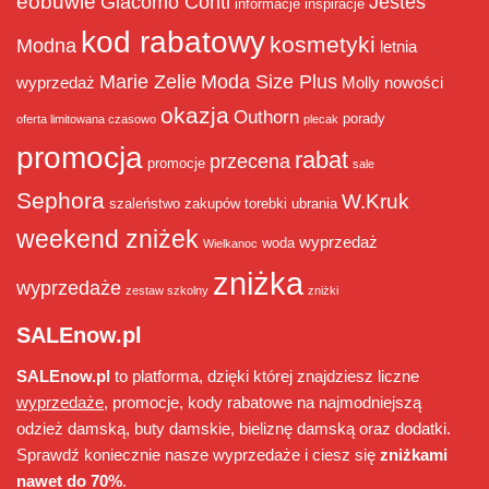
eobuwie
Giacomo Conti
Jesteś
informacje
inspiracje
kod rabatowy
kosmetyki
Modna
letnia
Marie Zelie
Moda Size Plus
wyprzedaż
Molly
nowości
okazja
Outhorn
porady
oferta limitowana czasowo
plecak
promocja
rabat
przecena
promocje
sale
Sephora
W.Kruk
szaleństwo zakupów
torebki
ubrania
weekend zniżek
wyprzedaż
woda
Wielkanoc
zniżka
wyprzedaże
zestaw szkolny
zniżki
SALEnow.pl
SALEnow.pl
to platforma, dzięki której znajdziesz liczne
wyprzedaże
, promocje, kody rabatowe na najmodniejszą
odzież damską, buty damskie, bieliznę damską oraz dodatki.
Sprawdź koniecznie nasze wyprzedaże i ciesz się
zniżkami
nawet do 70%
.