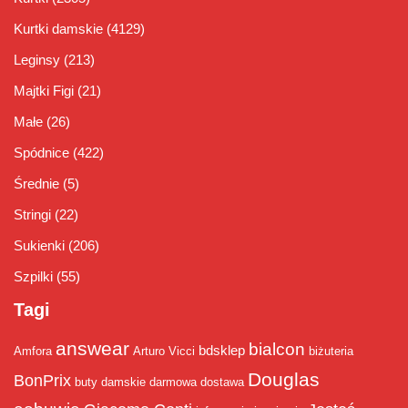
Kurtki damskie
(4129)
Leginsy
(213)
Majtki Figi
(21)
Małe
(26)
Spódnice
(422)
Średnie
(5)
Stringi
(22)
Sukienki
(206)
Szpilki
(55)
Tagi
answear
bialcon
bdsklep
Amfora
Arturo Vicci
biżuteria
Douglas
BonPrix
buty damskie
darmowa dostawa