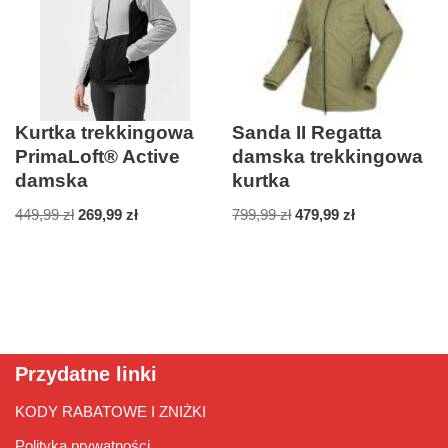
Kurtka trekkingowa
Sanda II Regatta
PrimaLoft® Active
damska trekkingowa
damska
kurtka
449,99
zł
269,99
zł
799,99
zł
479,99
zł
Przydatne linki
KODY RABATOWE I ZNIŻKI
Polityka prywatności