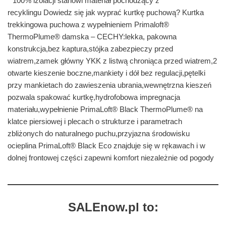
*100% izolacji stanowi materiał pochodzący z
recyklingu Dowiedz się jak wyprać kurtkę puchową? Kurtka
trekkingowa puchowa z wypełnieniem Primaloft®
ThermoPlume® damska – CECHY:lekka, pakowna
konstrukcja,bez kaptura,stójka zabezpieczy przed
wiatrem,zamek główny YKK z listwą chroniąca przed wiatrem,2
otwarte kieszenie boczne,mankiety i dół bez regulacji,pętelki
przy mankietach do zawieszenia ubrania,wewnętrzna kieszeń
pozwala spakować kurtkę,hydrofobowa impregnacja
materiału,wypełnienie PrimaLoft® Black ThermoPlume® na
klatce piersiowej i plecach o strukturze i parametrach
zbliżonych do naturalnego puchu,przyjazna środowisku
ocieplina PrimaLoft® Black Eco znajduje się w rękawach i w
dolnej frontowej części zapewni komfort niezależnie od pogody
SALEnow.pl to: