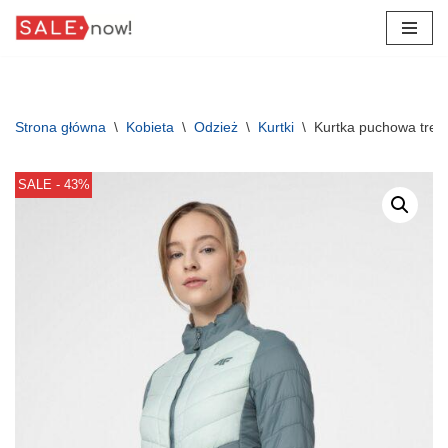
Przejdź
do
treści
Strona główna
\
Kobieta
\
Odzież
\
Kurtki
\
Kurtka puchowa tre
SALE - 43%