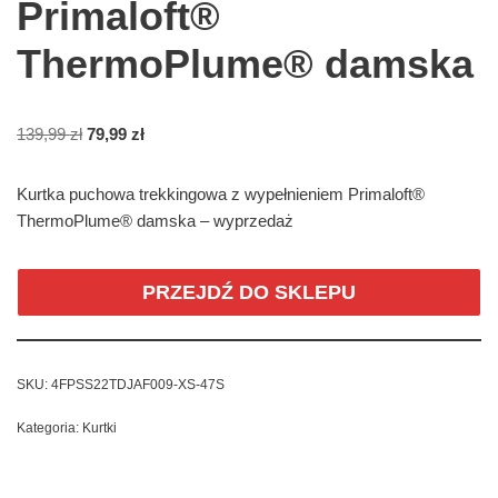
Primaloft®
ThermoPlume® damska
139,99
zł
79,99
zł
Kurtka puchowa trekkingowa z wypełnieniem Primaloft®
ThermoPlume® damska – wyprzedaż
PRZEJDŹ DO SKLEPU
SKU:
4FPSS22TDJAF009-XS-47S
Kategoria:
Kurtki