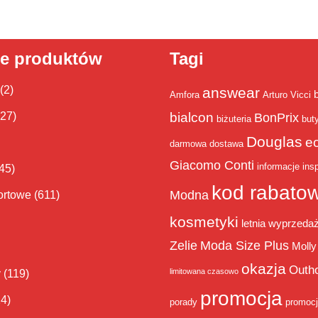
ie produktów
Tagi
(2)
answear
Amfora
Arturo Vicci
bialcon
(27)
BonPrix
biżuteria
but
Douglas
e
darmowa dostawa
Giacomo Conti
informacje
insp
45)
kod rabato
Modna
ortowe
(611)
kosmetyki
letnia wyprzeda
Zelie
Moda Size Plus
Molly
okazja
Outh
limitowana czasowo
y
(119)
promocja
14)
porady
promoc