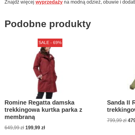
Znajdź więcej
wyprzedaży
na modną odzież, obuwie i dodat
Podobne produkty
SALE - 69%
Romine Regatta damska
Sanda II 
trekkingowa kurtka parka z
trekkingo
membraną
799,99
zł
47
649,99
zł
199,99
zł