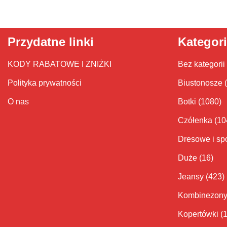
Przydatne linki
Kategor
KODY RABATOWE I ZNIŻKI
Bez kategorii
Polityka prywatności
Biustonosze
O nas
Botki
(1080)
Czółenka
(10
Dresowe i sp
Duże
(16)
Jeansy
(423)
Kombinezon
Kopertówki
(