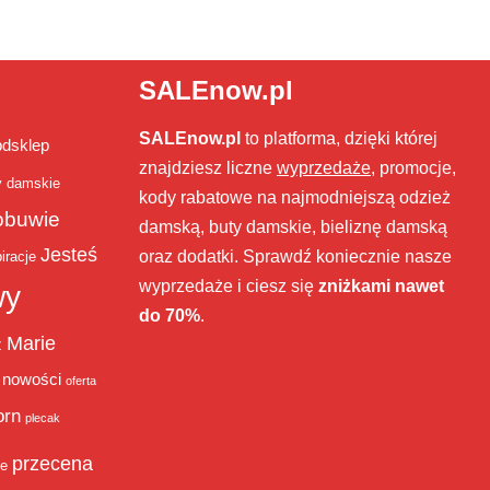
SALEnow.pl
SALEnow.pl
to platforma, dzięki której
bdsklep
znajdziesz liczne
wyprzedaże
, promocje,
y damskie
kody rabatowe na najmodniejszą odzież
obuwie
damską, buty damskie, bieliznę damską
Jesteś
oraz dodatki. Sprawdź koniecznie nasze
iracje
wyprzedaże i ciesz się
zniżkami nawet
wy
do 70%
.
Marie
ż
nowości
oferta
orn
plecak
przecena
je