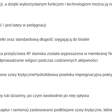
ji, a dzięki wykorzystanym funkcjom i technologiom można ją n
i jest łatwy w pielęgnacji
etki oraz standardową długość sięgającą do bioder
ka przejściowa 4F damska została wyposażona w membranę Neo
odprowadzanie wilgoci podczas codziennych aktywności
lejone szwy krytyczneHydrofobowa powłoka impregnacyjna pokry
ny lub dzianiny, po czym swobodnie po niej spływa
ptur i ramiona) zastosowano podklejane szwy krytyczne, które