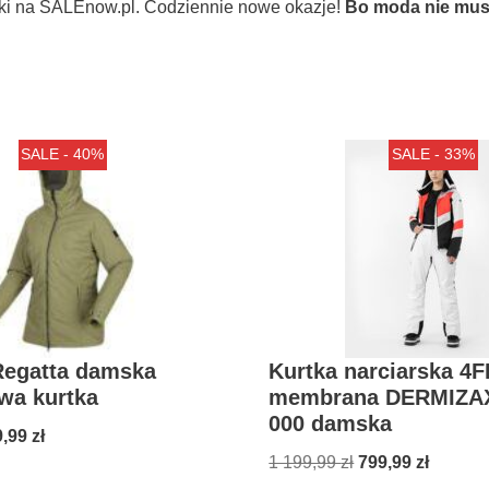
ki na SALEnow.pl. Codziennie nowe okazje!
Bo moda nie musi
SALE - 40%
SALE - 33%
Regatta damska
Kurtka narciarska 4
wa kurtka
membrana DERMIZA
000 damska
9,99
zł
1 199,99
zł
799,99
zł