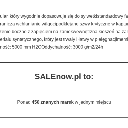
ular, który wygodnie dopasowuje się do sylwetkistandardowy fa
icza wchłanianie wilgocipodklejane szwy krytyczne w kapturz
ieszenie boczne z zapięciem na zamekwewnętrzna kieszeń na 
łu syntetycznego, który jest trwały i łatwy w pielęgnacjime
ość: 5000 mm H2OOddychalność: 3000 g/m2/24h
SALEnow.pl to:
Ponad
450 znanych marek
w jednym miejscu