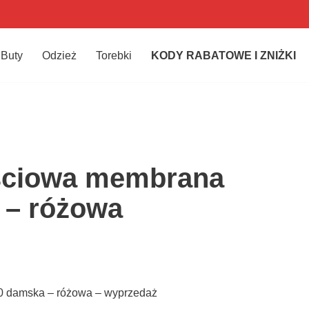
Buty
Odzież
Torebki
KODY RABATOWE I ZNIŻKI
jściowa membrana
 – różowa
0 damska – różowa – wyprzedaż