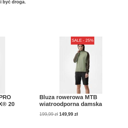
 być droga.
SALE - 25%
FPRO
Bluza rowerowa MTB
X® 20
wiatroodporna damska
199,99
zł
149,99
zł