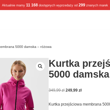
11 168
299
Aktualnie mamy
dostępnych wyprzedaży od
znanych marek
 membrana 5000 damska – różowa
Kurtka prze
5000 damska
349,99
zł
249,99
zł
Kurtka przejściowa membrana 500