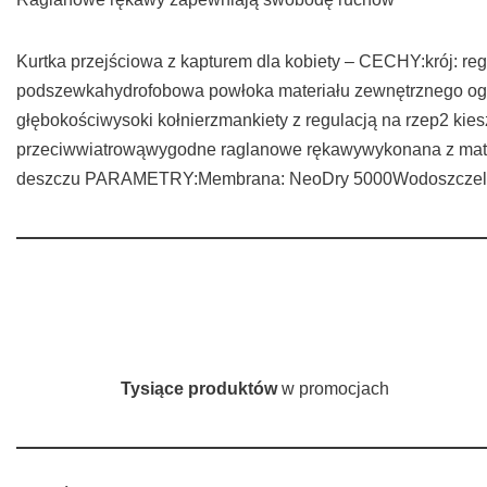
Kurtka przejściowa z kapturem dla kobiety – CECHY:krój: reg
podszewkahydrofobowa powłoka materiału zewnętrznego ogran
głębokościwysoki kołnierzmankiety z regulacją na rzep2 k
przeciwwiatrowąwygodne raglanowe rękawywykonana z materia
deszczu PARAMETRY:Membrana: NeoDry 5000Wodoszczeln
Tysiące produktów
w promocjach