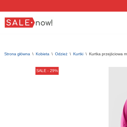
Przejdź
do
treści
Strona główna
\
Kobieta
\
Odzież
\
Kurtki
\
Kurtka przejściowa
SALE - 29%