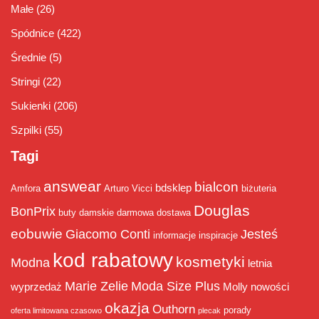
Małe
(26)
Spódnice
(422)
Średnie
(5)
Stringi
(22)
Sukienki
(206)
Szpilki
(55)
Tagi
answear
bialcon
bdsklep
Amfora
Arturo Vicci
biżuteria
Douglas
BonPrix
buty damskie
darmowa dostawa
eobuwie
Giacomo Conti
Jesteś
informacje
inspiracje
kod rabatowy
kosmetyki
Modna
letnia
Marie Zelie
Moda Size Plus
wyprzedaż
Molly
nowości
okazja
Outhorn
porady
oferta limitowana czasowo
plecak