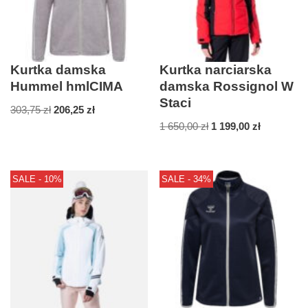
Kurtka damska
Kurtka narciarska
Hummel hmlCIMA
damska Rossignol W
Staci
303,75
zł
206,25
zł
1 650,00
zł
1 199,00
zł
SALE - 10%
SALE - 34%