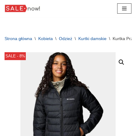
Przejdź
do
treści
Strona główna
\
Kobieta
\
Odzież
\
Kurtki damskie
\
Kurtka Prze
SALE - 8%