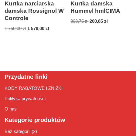
Kurtka narciarska
Kurtka damska
damska Rossignol W
Hummel hmlCIMA
Controle
303,75
zł
200,85
zł
1 750,00
zł
1 579,00
zł
Przydatne linki
KODY RABATOWE I ZNIŻKI
Polityka prywatności
O nas
Kategorie produktów
Bez kategorii
(2)