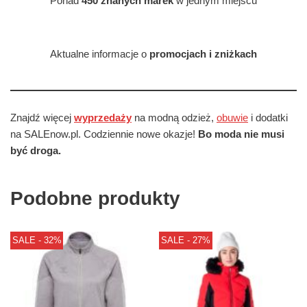
Ponad
450 znanych marek
w jednym miejscu
Aktualne informacje o
promocjach i zniżkach
Znajdź więcej
wyprzedaży
na modną odzież,
obuwie
i dodatki
na SALEnow.pl. Codziennie nowe okazje!
Bo moda nie musi
być droga.
Podobne produkty
SALE - 32%
SALE - 27%