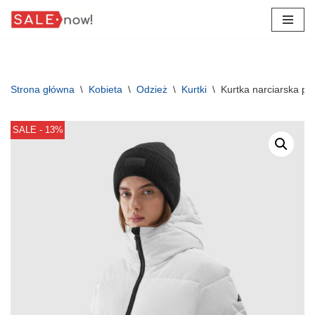
Przejdź
do
treści
Strona główna
\
Kobieta
\
Odzież
\
Kurtki
\
Kurtka narciarska 
SALE - 13%