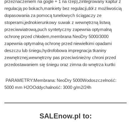
przeznaczeniem na gogle + 1 na rzep),zintegrowany kaptur z
regulacją po bokach,mankiety bez regulacji,dół z możliwością
dopasowania za pomocą tunelowych ściągaczy ze
stoperami,jednokierunkowy suwak z wewnętrzną listwą
przeciwwiatrową,puch syntetyczny zapewnia optymalną
ochronę przed chłodem,membrana NeoDry 5000/3000
zapewnia optymalną ochronę przed niewielkimi opadami
deszczu lub śniegu,hydrofobowa impregnacja tkaniny
zewnętrznej,wewnętrzny pas przeciwśnieżny chroni przed
przedostawaniem się śniegu oraz zimna do wnętrza kurtki
PARAMETRY:Membrana: NeoDry 5000Wodoszczelność:
5000 mm H2OOddychalność: 3000 g/m2/24h
SALEnow.pl to: