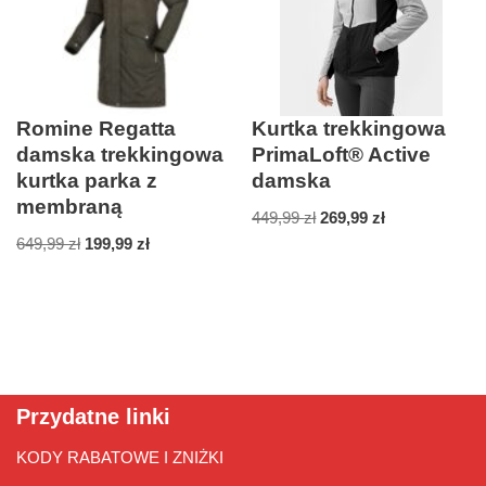
Romine Regatta
Kurtka trekkingowa
damska trekkingowa
PrimaLoft® Active
kurtka parka z
damska
membraną
449,99
zł
269,99
zł
649,99
zł
199,99
zł
Przydatne linki
KODY RABATOWE I ZNIŻKI