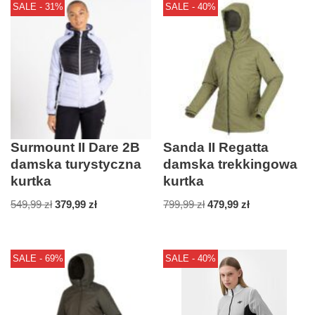
SALE - 31%
SALE - 40%
Surmount II Dare 2B
Sanda II Regatta
damska turystyczna
damska trekkingowa
kurtka
kurtka
549,99
zł
379,99
zł
799,99
zł
479,99
zł
SALE - 69%
SALE - 40%