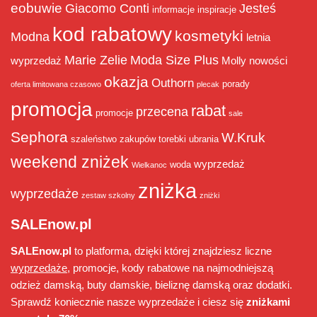
eobuwie
Giacomo Conti
Jesteś
informacje
inspiracje
kod rabatowy
kosmetyki
Modna
letnia
Marie Zelie
Moda Size Plus
wyprzedaż
Molly
nowości
okazja
Outhorn
porady
oferta limitowana czasowo
plecak
promocja
rabat
przecena
promocje
sale
Sephora
W.Kruk
szaleństwo zakupów
torebki
ubrania
weekend zniżek
wyprzedaż
woda
Wielkanoc
zniżka
wyprzedaże
zestaw szkolny
zniżki
SALEnow.pl
SALEnow.pl
to platforma, dzięki której znajdziesz liczne
wyprzedaże
, promocje, kody rabatowe na najmodniejszą
odzież damską, buty damskie, bieliznę damską oraz dodatki.
Sprawdź koniecznie nasze wyprzedaże i ciesz się
zniżkami