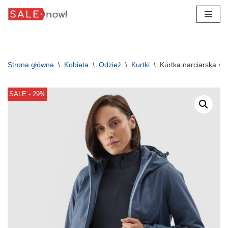
Przejdź
do
treści
Strona główna
\
Kobieta
\
Odzież
\
Kurtki
\
Kurtka narciarska m
SALE - 29%