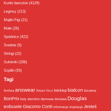
Kurtki damskie
(4129)
Leginsy
(213)
Majtki Figi
(21)
Małe
(26)
Spódnice
(422)
Średnie
(5)
Stringi
(22)
Sukienki
(206)
Szpilki
(55)
Tagi
answear
bialcon
bdsklep
Amfora
Arturo Vicci
biżuteria
Douglas
BonPrix
buty damskie
darmowa dostawa
eobuwie
Giacomo Conti
Jesteś
informacje
inspiracje