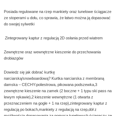
Posiada regulowane na rzep mankiety oraz tunelowe ściągacze
ze stoperami u dołu, co sprawia, że łatwo można ją dopasować
do swojej sylwetki
Zintegrowany kaptur z regulacją 2D osłania przed wiatrem
Zewnętrzne oraz wewnętrzne kieszenie do przechowania
drobiazgów
Dowiedz się jak dobrać kurtkę
narciarską/snowboardową? Kurtka narciarska z membraną
damska – CECHY:poliestrowa, pikowana podszewka,3
zewnętrzne kieszenie na zamek (2 boczne + 1 typu ski pass na
lewym rękawie),2 kieszenie wewnętrzne (1 otwarta z
przeznaczeniem na gogle + 1 na rzep),zintegrowany kaptur z
regulacją po bokach,mankiety z regulacją na rzep,dół z
możliwością dopasowania za pomocą tunelowych ściągaczy ze