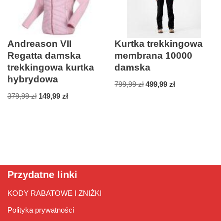
Andreason VII
Kurtka trekkingowa
Regatta damska
membrana 10000
trekkingowa kurtka
damska
hybrydowa
799,99
zł
499,99
zł
379,99
zł
149,99
zł
Przydatne linki
KODY RABATOWE I ZNIŻKI
Polityka prywatności