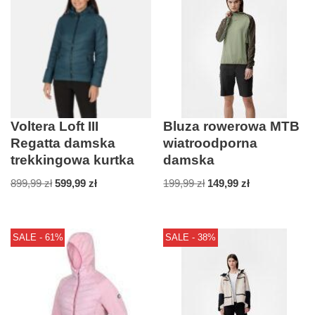
Voltera Loft III
Bluza rowerowa MTB
Regatta damska
wiatroodporna
trekkingowa kurtka
damska
899,99
zł
599,99
zł
199,99
zł
149,99
zł
SALE - 61%
SALE - 38%