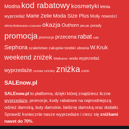
kod rabatowy
kosmetyki
Modna
letnia
Marie Zelie
Moda Size Plus
wyprzedaż
Molly
nowości
okazja
Outhorn
porady
oferta limitowana czasowo
plecak
promocja
rabat
przecena
promocje
sale
Sephora
W.Kruk
szaleństwo zakupów
torebki
ubrania
weekend zniżek
wyprzedaż
woda
Wielkanoc
zniżka
wyprzedaże
zestaw szkolny
zniżki
SALEnow.pl
SALEnow.pl
to platforma, dzięki której znajdziesz liczne
wyprzedaże
, promocje, kody rabatowe na najmodniejszą
odzież damską, buty damskie, bieliznę damską oraz dodatki.
Sprawdź koniecznie nasze wyprzedaże i ciesz się
zniżkami
nawet do 70%
.