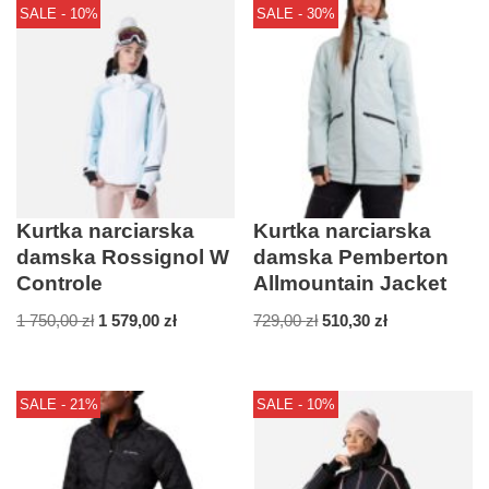
SALE - 10%
SALE - 30%
Kurtka narciarska
Kurtka narciarska
damska Rossignol W
damska Pemberton
Controle
Allmountain Jacket
1 750,00
zł
1 579,00
zł
729,00
zł
510,30
zł
SALE - 21%
SALE - 10%