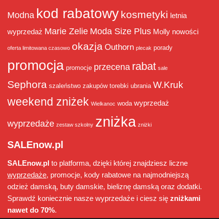
kod rabatowy
kosmetyki
Modna
letnia
Marie Zelie
Moda Size Plus
wyprzedaż
Molly
nowości
okazja
Outhorn
porady
oferta limitowana czasowo
plecak
promocja
rabat
przecena
promocje
sale
Sephora
W.Kruk
szaleństwo zakupów
torebki
ubrania
weekend zniżek
wyprzedaż
woda
Wielkanoc
zniżka
wyprzedaże
zestaw szkolny
zniżki
SALEnow.pl
SALEnow.pl
to platforma, dzięki której znajdziesz liczne
wyprzedaże
, promocje, kody rabatowe na najmodniejszą
odzież damską, buty damskie, bieliznę damską oraz dodatki.
Sprawdź koniecznie nasze wyprzedaże i ciesz się
zniżkami
nawet do 70%
.