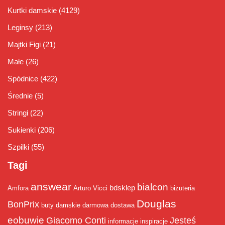
Kurtki damskie
(4129)
Leginsy
(213)
Majtki Figi
(21)
Małe
(26)
Spódnice
(422)
Średnie
(5)
Stringi
(22)
Sukienki
(206)
Szpilki
(55)
Tagi
answear
bialcon
bdsklep
Amfora
Arturo Vicci
biżuteria
Douglas
BonPrix
buty damskie
darmowa dostawa
eobuwie
Giacomo Conti
Jesteś
informacje
inspiracje