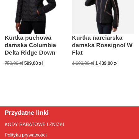
Kurtka puchowa
Kurtka narciarska
damska Columbia
damska Rossignol W
Delta Ridge Down
Flat
759,00
zł
599,00
zł
1 600,00
zł
1 439,00
zł
Przydatne linki
KODY RABATOWE I ZNIŻKI
Polityka prywatności