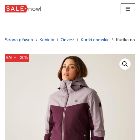
Przejdź
do
treści
Strona główna
\
Kobieta
\
Odzież
\
Kurtki damskie
\
Kurtka narc
SALE - 30%