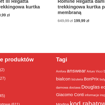
ft III Regatta
Romine Regatta dam
rekkingowa kurtka
trekkingowa kurtka p
membraną
9,99
zł
649,99
zł
199,99
zł
ie produktów
Tagi
(2)
answear
Amfora
Arturo Vicci
bialcon
(27)
BonPrix
biżuteria
but
Douglas
e
darmowa dostawa
Giacomo Conti
informacje
insp
45)
kod rabato
Modna
ortowe
(611)