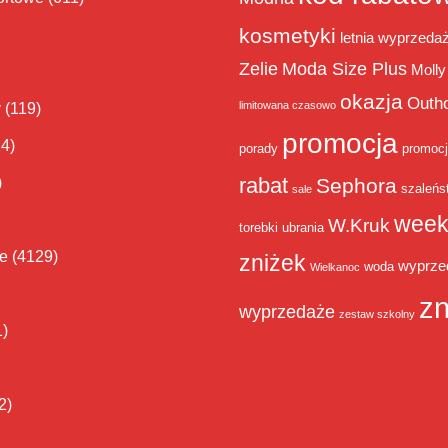
kosmetyki
letnia wyprzeda
Zelie
Moda Size Plus
Molly
okazja
Outh
limitowana czasowo
y
(119)
promocja
14)
porady
promoc
rabat
)
Sephora
szaleńs
sale
week
W.Kruk
torebki
ubrania
ie
(4129)
zniżek
wyprze
woda
Wielkanoc
zn
wyprzedaże
zestaw szkolny
1)
2)