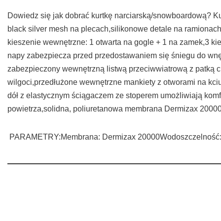
Dowiedz się jak dobrać kurtkę narciarską/snowboardową? 
black silver mesh na plecach,silikonowe detale na ramionac
kieszenie wewnętrzne: 1 otwarta na gogle + 1 na zamek,3 k
napy zabezpiecza przed przedostawaniem się śniegu do wnęt
zabezpieczony wewnętrzną listwą przeciwwiatrową z patką 
wilgoci,przedłużone wewnętrzne mankiety z otworami na kciu
dół z elastycznym ściągaczem ze stoperem umożliwiają kom
powietrza,solidna, poliuretanowa membrana Dermizax 2000
PARAMETRY:Membrana: Dermizax 20000Wodoszczelność: 