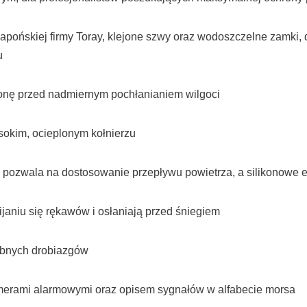
apońskiej firmy Toray, klejone szwy oraz wodoszczelne zamki
u
onę przed nadmiernym pochłanianiem wilgoci
sokim, ocieplonym kołnierzu
ozwala na dostosowanie przepływu powietrza, a silikonowe el
aniu się rękawów i osłaniają przed śniegiem
ebnych drobiazgów
numerami alarmowymi oraz opisem sygnałów w alfabecie morsa