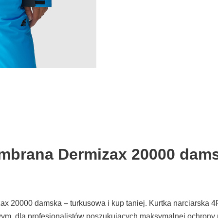
embrana Dermizax 20000 dams
ax 20000 damska – turkusowa i kup taniej. Kurtka narciarsk
ym, dla profesjonalistów poszukujących maksymalnej ochrony 