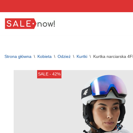
Przejdź
do
treści
Strona główna
\
Kobieta
\
Odzież
\
Kurtki
\
Kurtka narciarska 
SALE - 42%