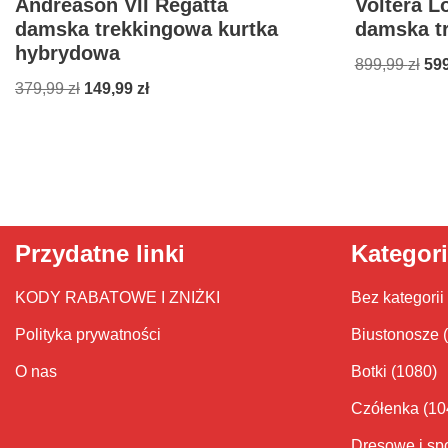
Andreason VII Regatta
Voltera Lo
damska trekkingowa kurtka
damska t
hybrydowa
899,99
zł
59
379,99
zł
149,99
zł
Przydatne linki
Kategor
KODY RABATOWE I ZNIŻKI
Bez kategorii
Polityka prywatności
Biustonosze
O nas
Botki
(1080)
Czółenka
(10
Dresowe i sp