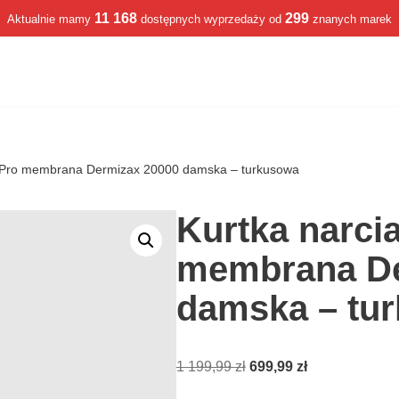
11 168
299
Aktualnie mamy
dostępnych wyprzedaży od
znanych marek
4FPro membrana Dermizax 20000 damska – turkusowa
Kurtka narci
membrana De
damska – tu
1 199,99
zł
699,99
zł