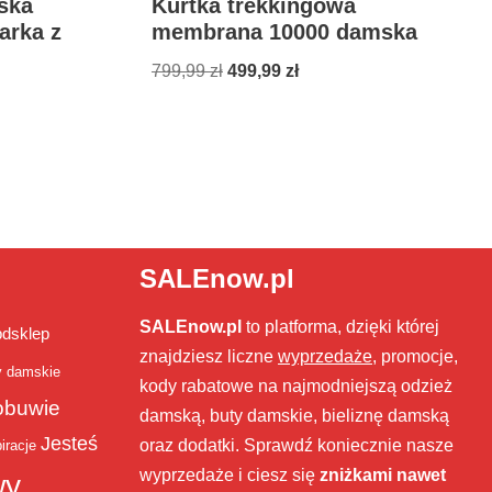
ska
Kurtka trekkingowa
arka z
membrana 10000 damska
799,99
zł
499,99
zł
SALEnow.pl
SALEnow.pl
to platforma, dzięki której
bdsklep
znajdziesz liczne
wyprzedaże
, promocje,
y damskie
kody rabatowe na najmodniejszą odzież
obuwie
damską, buty damskie, bieliznę damską
Jesteś
oraz dodatki. Sprawdź koniecznie nasze
iracje
wyprzedaże i ciesz się
zniżkami nawet
wy