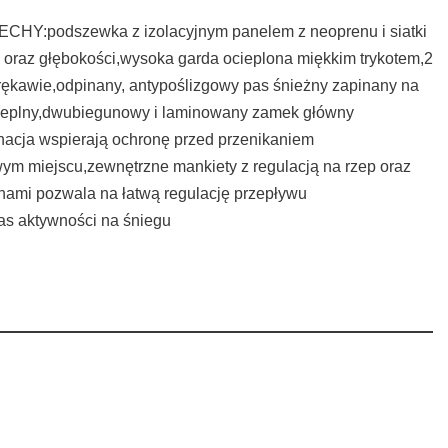
ECHY:podszewka z izolacyjnym panelem z neoprenu i siatki
i oraz głębokości,wysoka garda ocieplona miękkim trykotem,2
 rękawie,odpinany, antypoślizgowy pas śnieżny zapinany na
 cieplny,dwubiegunowy i laminowany zamek główny
acja wspierają ochronę przed przenikaniem
wym miejscu,zewnętrzne mankiety z regulacją na rzep oraz
ami pozwala na łatwą regulację przepływu
s aktywności na śniegu