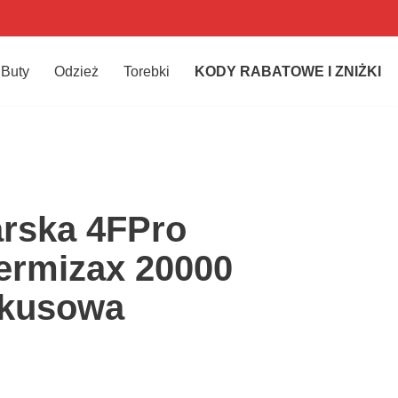
Buty
Odzież
Torebki
KODY RABATOWE I ZNIŻKI
arska 4FPro
rmizax 20000
rkusowa