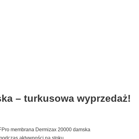
ka – turkusowa wyprzedaż!
a 4FPro membrana Dermizax 20000 damska
podczas aktywności na stoku