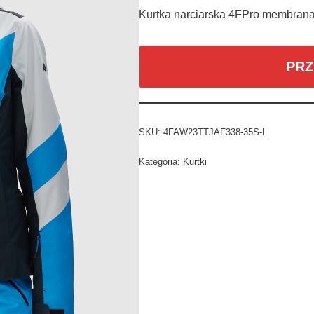
Kurtka narciarska 4FPro membran
PRZ
SKU:
4FAW23TTJAF338-35S-L
Kategoria:
Kurtki