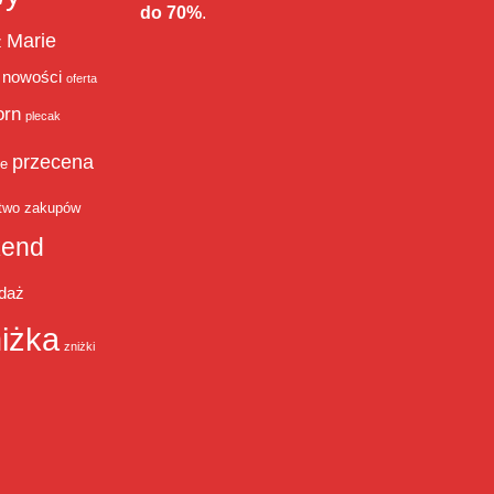
do 70%
.
Marie
ż
nowości
oferta
orn
plecak
przecena
je
two zakupów
end
daż
iżka
zniżki