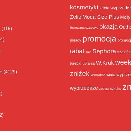
kosmetyki
letnia wyprzeda
Zelie
Moda Size Plus
Molly
okazja
Outh
limitowana czasowo
y
(119)
promocja
14)
porady
promoc
rabat
)
Sephora
szaleńs
sale
week
W.Kruk
torebki
ubrania
ie
(4129)
zniżek
wyprze
woda
Wielkanoc
zn
wyprzedaże
zestaw szkolny
1)
2)