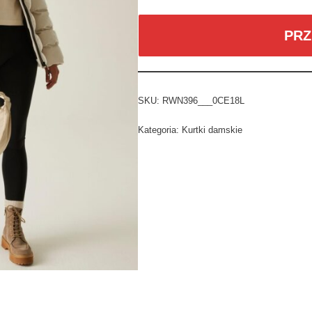
PRZ
SKU:
RWN396___0CE18L
Kategoria:
Kurtki damskie