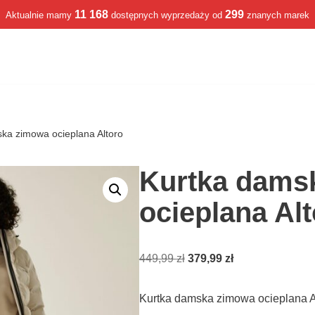
11 168
299
Aktualnie mamy
dostępnych wyprzedaży od
znanych marek
ka zimowa ocieplana Altoro
Kurtka dams
ocieplana Al
449,99
zł
379,99
zł
Kurtka damska zimowa ocieplana A