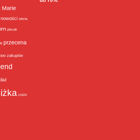
do 70%
.
Marie
ż
nowości
oferta
orn
plecak
przecena
je
two zakupów
end
daż
iżka
zniżki