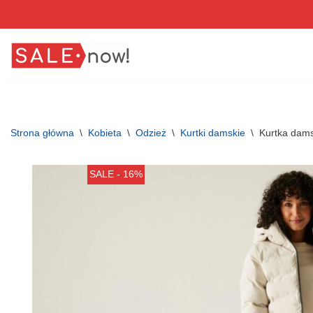
Przejdź
do
treści
Strona główna
\
Kobieta
\
Odzież
\
Kurtki damskie
\
Kurtka dams
SALE - 16%