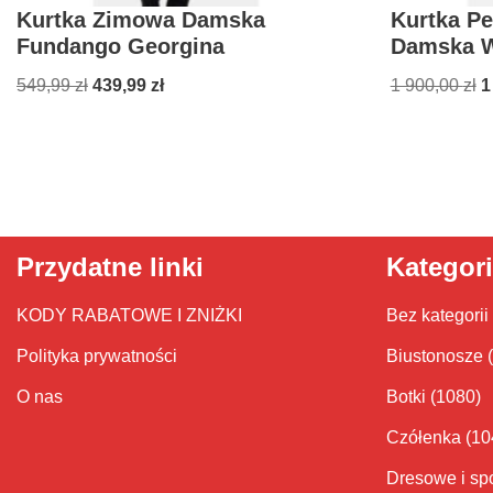
Kurtka Zimowa Damska
Kurtka P
Fundango Georgina
Damska W
549,99
zł
439,99
zł
1 900,00
zł
1
Przydatne linki
Kategor
KODY RABATOWE I ZNIŻKI
Bez kategorii
Polityka prywatności
Biustonosze
O nas
Botki
(1080)
Czółenka
(10
Dresowe i sp