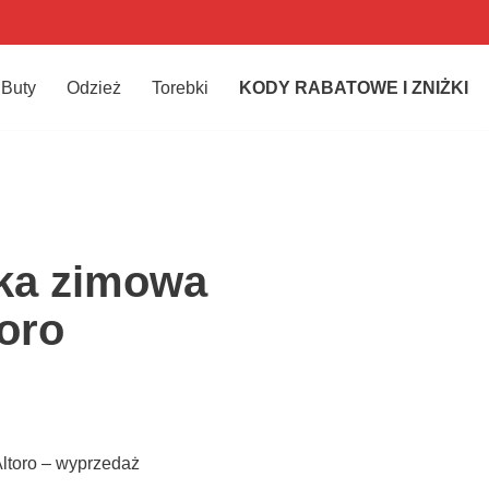
Buty
Odzież
Torebki
KODY RABATOWE I ZNIŻKI
ka zimowa
toro
ltoro – wyprzedaż