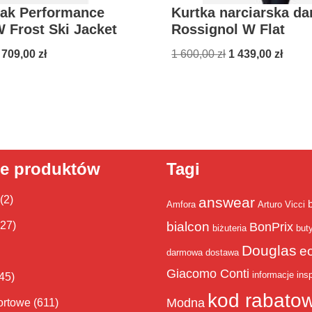
eak Performance
Kurtka narciarska d
 Frost Ski Jacket
Rossignol W Flat
 709,00
zł
1 600,00
zł
1 439,00
zł
ie produktów
Tagi
(2)
answear
Amfora
Arturo Vicci
bialcon
(27)
BonPrix
biżuteria
but
Douglas
e
darmowa dostawa
Giacomo Conti
informacje
insp
45)
kod rabato
Modna
ortowe
(611)