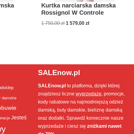
amska
Kurtka narciarska damska
Rossignol W Controle
1 750,00
zł
1 579,00
zł
SALEnow.pl
SALEnow.pl
to platforma, dzięki której
bdsklep
znajdziesz liczne
wyprzedaże
, promocje,
y damskie
kody rabatowe na najmodniejszą odzież
obuwie
damską, buty damskie, bieliznę damską
Jesteś
oraz dodatki. Sprawdź koniecznie nasze
iracje
wyprzedaże i ciesz się
zniżkami nawet
wy