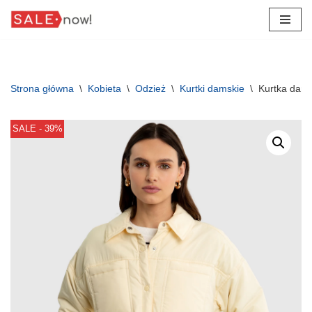
Przejdź
do
treści
Strona główna
\
Kobieta
\
Odzież
\
Kurtki damskie
\
Kurtka dam
SALE - 39%