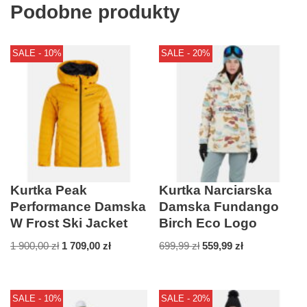
Podobne produkty
SALE - 10%
SALE - 20%
Kurtka Peak
Kurtka Narciarska
Performance Damska
Damska Fundango
W Frost Ski Jacket
Birch Eco Logo
1 900,00
zł
1 709,00
zł
699,99
zł
559,99
zł
SALE - 10%
SALE - 20%