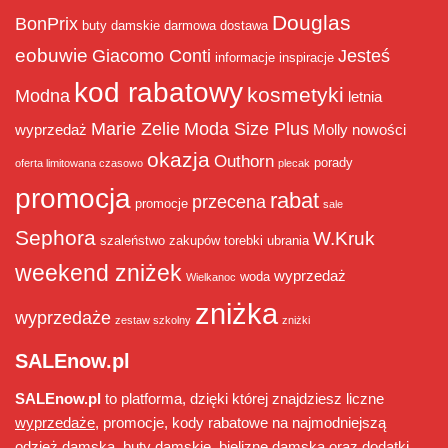
Douglas
BonPrix
buty damskie
darmowa dostawa
eobuwie
Giacomo Conti
Jesteś
informacje
inspiracje
kod rabatowy
kosmetyki
Modna
letnia
Marie Zelie
Moda Size Plus
wyprzedaż
Molly
nowości
okazja
Outhorn
porady
oferta limitowana czasowo
plecak
promocja
rabat
przecena
promocje
sale
Sephora
W.Kruk
szaleństwo zakupów
torebki
ubrania
weekend zniżek
wyprzedaż
woda
Wielkanoc
zniżka
wyprzedaże
zestaw szkolny
zniżki
SALEnow.pl
SALEnow.pl
to platforma, dzięki której znajdziesz liczne
wyprzedaże
, promocje, kody rabatowe na najmodniejszą
odzież damską, buty damskie, bieliznę damską oraz dodatki.