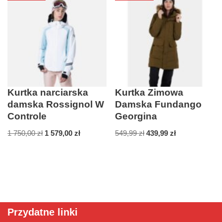
Kurtka narciarska
Kurtka Zimowa
damska Rossignol W
Damska Fundango
Controle
Georgina
1 750,00
zł
1 579,00
zł
549,99
zł
439,99
zł
Przydatne linki