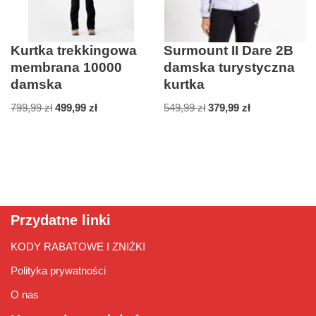
Kurtka trekkingowa
Surmount II Dare 2B
membrana 10000
damska turystyczna
damska
kurtka
799,99
zł
499,99
zł
549,99
zł
379,99
zł
Przydatne linki
KODY RABATOWE I ZNIŻKI
Polityka prywatności
O nas