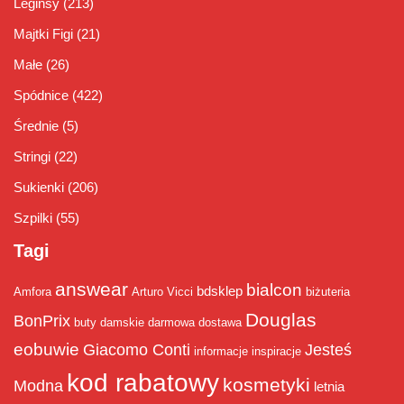
Leginsy
(213)
Majtki Figi
(21)
Małe
(26)
Spódnice
(422)
Średnie
(5)
Stringi
(22)
Sukienki
(206)
Szpilki
(55)
Tagi
answear
bialcon
bdsklep
Amfora
Arturo Vicci
biżuteria
Douglas
BonPrix
buty damskie
darmowa dostawa
eobuwie
Giacomo Conti
Jesteś
informacje
inspiracje
kod rabatowy
kosmetyki
Modna
letnia