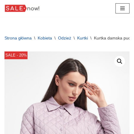
Przejdź
do
treści
Strona główna
\
Kobieta
\
Odzież
\
Kurtki
\
Kurtka damska puc
SALE - 20%