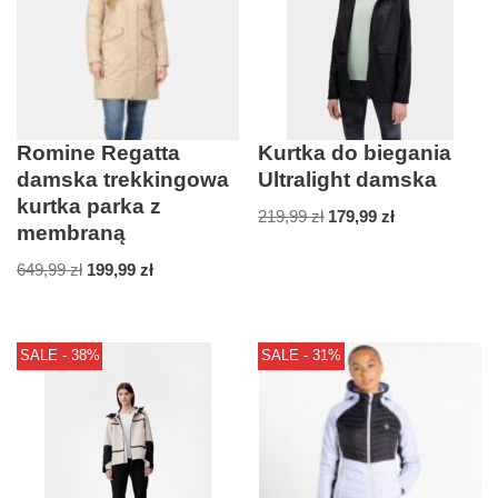
Romine Regatta
Kurtka do biegania
damska trekkingowa
Ultralight damska
kurtka parka z
219,99
zł
179,99
zł
membraną
649,99
zł
199,99
zł
SALE - 38%
SALE - 31%