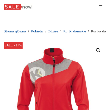
Przejdź
do
treści
Strona główna
\
Kobieta
\
Odzież
\
Kurtki damskie
\
Kurtka dam
SALE - 17%