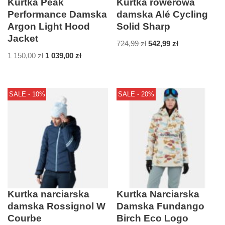
Kurtka Peak
Kurtka rowerowa
Performance Damska
damska Alé Cycling
Argon Light Hood
Solid Sharp
Jacket
724,99
zł
542,99
zł
1 150,00
zł
1 039,00
zł
SALE - 10%
SALE - 20%
Kurtka narciarska
Kurtka Narciarska
damska Rossignol W
Damska Fundango
Courbe
Birch Eco Logo