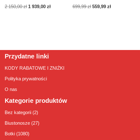
2 150,00
zł
1 939,00
zł
699,99
zł
559,99
zł
Przydatne linki
KODY RABATOWE I ZNIŻKI
Polityka prywatności
O nas
Kategorie produktów
Bez kategorii
(2)
Biustonosze
(27)
Botki
(1080)