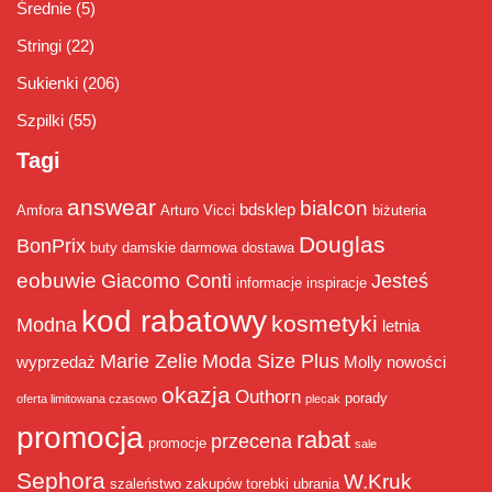
Średnie
(5)
Stringi
(22)
Sukienki
(206)
Szpilki
(55)
Tagi
answear
bialcon
bdsklep
Amfora
Arturo Vicci
biżuteria
Douglas
BonPrix
buty damskie
darmowa dostawa
eobuwie
Giacomo Conti
Jesteś
informacje
inspiracje
kod rabatowy
kosmetyki
Modna
letnia
Marie Zelie
Moda Size Plus
wyprzedaż
Molly
nowości
okazja
Outhorn
porady
oferta limitowana czasowo
plecak
promocja
rabat
przecena
promocje
sale
Sephora
W.Kruk
szaleństwo zakupów
torebki
ubrania