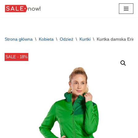
Przejdź
do
treści
Strona główna
\
Kobieta
\
Odzież
\
Kurtki
\
Kurtka damska Erima
SALE - 18%