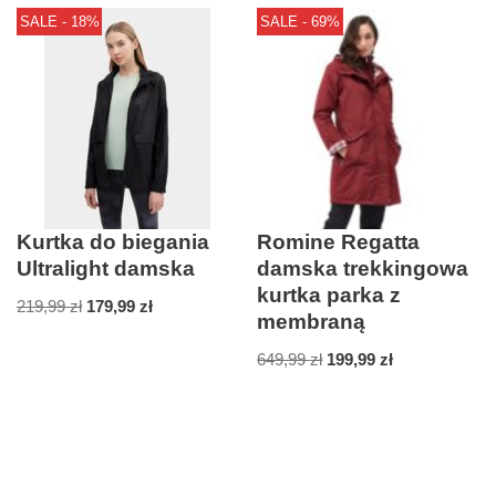
SALE - 18%
SALE - 69%
Kurtka do biegania
Romine Regatta
Ultralight damska
damska trekkingowa
kurtka parka z
219,99
zł
179,99
zł
membraną
649,99
zł
199,99
zł