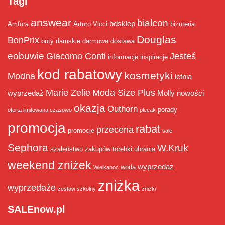
Tagi
answear
bialcon
bdsklep
Amfora
Arturo Vicci
biżuteria
Douglas
BonPrix
buty damskie
darmowa dostawa
eobuwie
Giacomo Conti
Jesteś
informacje
inspiracje
kod rabatowy
kosmetyki
Modna
letnia
Marie Zelie
Moda Size Plus
wyprzedaż
Molly
nowości
okazja
Outhorn
porady
oferta limitowana czasowo
plecak
promocja
rabat
przecena
promocje
sale
Sephora
W.Kruk
szaleństwo zakupów
torebki
ubrania
weekend zniżek
wyprzedaż
woda
Wielkanoc
zniżka
wyprzedaże
zestaw szkolny
zniżki
SALEnow.pl