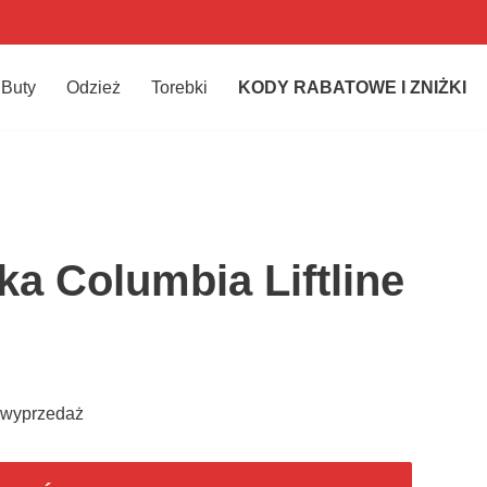
Buty
Odzież
Torebki
KODY RABATOWE I ZNIŻKI
a Columbia Liftline
– wyprzedaż