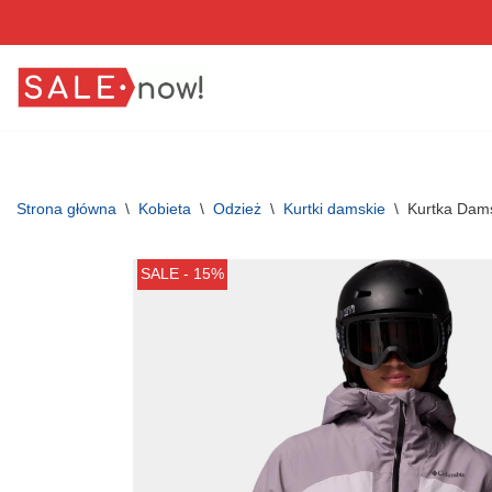
Przejdź
do
treści
Strona główna
\
Kobieta
\
Odzież
\
Kurtki damskie
\
Kurtka Dams
SALE - 15%