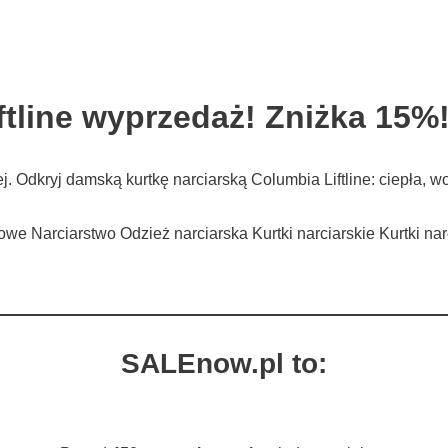
tline wyprzedaż! Zniżka 15%
iej. Odkryj damską kurtkę narciarską Columbia Liftline: ciepł
owe Narciarstwo Odzież narciarska Kurtki narciarskie Kurtki na
SALEnow.pl to: