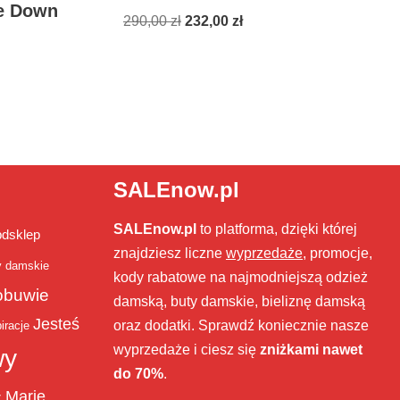
ge Down
290,00
zł
232,00
zł
SALEnow.pl
SALEnow.pl
to platforma, dzięki której
bdsklep
znajdziesz liczne
wyprzedaże
, promocje,
y damskie
kody rabatowe na najmodniejszą odzież
obuwie
damską, buty damskie, bieliznę damską
Jesteś
oraz dodatki. Sprawdź koniecznie nasze
iracje
wyprzedaże i ciesz się
zniżkami nawet
wy
do 70%
.
Marie
ż