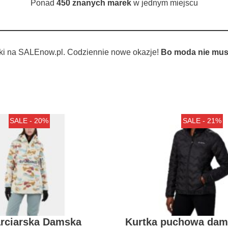
Ponad
450 znanych marek
w jednym miejscu
ki na SALEnow.pl. Codziennie nowe okazje!
Bo moda nie musi
SALE - 20%
SALE - 21%
arciarska Damska
Kurtka puchowa dam