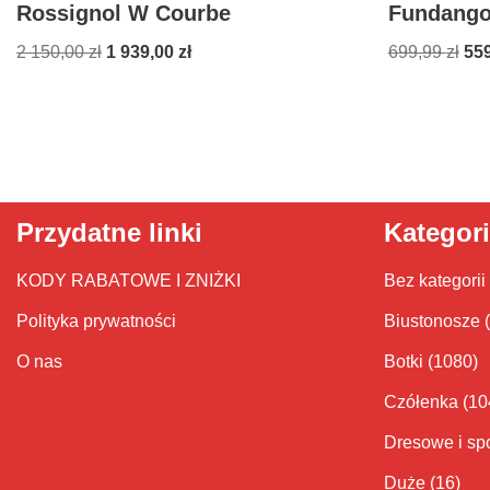
Rossignol W Courbe
Fundango
2 150,00
zł
1 939,00
zł
699,99
zł
55
Przydatne linki
Kategor
KODY RABATOWE I ZNIŻKI
Bez kategorii
Polityka prywatności
Biustonosze
O nas
Botki
(1080)
Czółenka
(10
Dresowe i sp
Duże
(16)