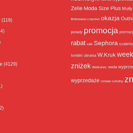
Zelie
Moda Size Plus
Molly
okazja
Outh
limitowana czasowo
y
(119)
promocja
14)
porady
promoc
rabat
)
Sephora
szaleńs
sale
week
W.Kruk
torebki
ubrania
ie
(4129)
zniżek
wyprze
woda
Wielkanoc
zn
wyprzedaże
zestaw szkolny
1)
2)