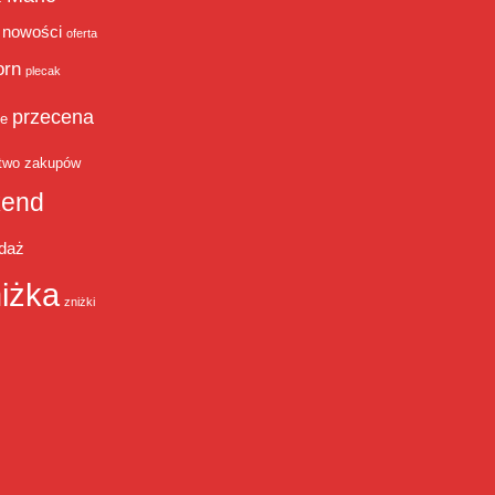
nowości
oferta
orn
plecak
przecena
je
two zakupów
end
daż
iżka
zniżki