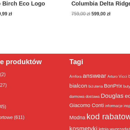
 Birch Eco Logo
Columbia Delta Rid
9,99
zł
759,00
zł
599,00
zł
ie produktów
Tagi
(2)
answear
Amfora
Arturo Vicci
bialcon
(27)
BonPrix
biżuteria
but
Douglas
e
darmowa dostawa
Giacomo Conti
informacje
insp
45)
kod rabato
Modna
ortowe
(611)
kosmetyki
letnia wyprzeda