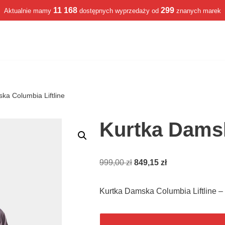
11 168
299
Aktualnie mamy
dostępnych wyprzedaży od
znanych marek
ka Columbia Liftline
Kurtka Damsk
999,00
zł
849,15
zł
Kurtka Damska Columbia Liftline 