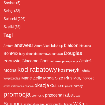
Średnie
(5)
Stringi
(22)
Sukienki
(206)
Szpilki
(55)
Tagi
answear
bialcon
bdsklep
Amfora
Arturo Vicci
biżuteria
Douglas
BonPrix
buty damskie
darmowa dostawa
eobuwie
Giacomo Conti
Jesteś
informacje
inspiracje
kod rabatowy
kosmetyki
Modna
letnia
Marie Zelie
Moda Size Plus
wyprzedaż
Molly
nowości
okazja
Outhorn
porady
oferta limitowana czasowo
plecak
promocja
rabat
przecena
promocje
sale
Sephora
W.Kruk
szaleństwo zakupów
torebki
ubrania