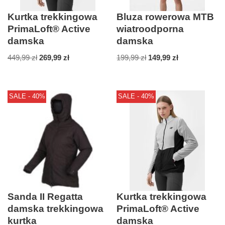
Kurtka trekkingowa
Bluza rowerowa MTB
PrimaLoft® Active
wiatroodporna
damska
damska
449,99
zł
269,99
zł
199,99
zł
149,99
zł
SALE - 40%
SALE - 40%
Sanda II Regatta
Kurtka trekkingowa
damska trekkingowa
PrimaLoft® Active
kurtka
damska