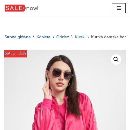
Przejdź
do
treści
Strona główna
\
Kobieta
\
Odzież
\
Kurtki
\
Kurtka damska bomb
SALE - 35%