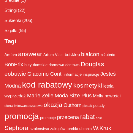
Średnie
(5)
Stringi
(22)
Sukienki
(206)
Szpilki
(55)
Tagi
answear
bialcon
bdsklep
Amfora
Arturo Vicci
biżuteria
Douglas
BonPrix
buty damskie
darmowa dostawa
eobuwie
Giacomo Conti
Jesteś
informacje
inspiracje
kod rabatowy
kosmetyki
Modna
letnia
Marie Zelie
Moda Size Plus
wyprzedaż
Molly
nowości
okazja
Outhorn
porady
oferta limitowana czasowo
plecak
promocja
rabat
przecena
promocje
sale
Sephora
W.Kruk
szaleństwo zakupów
torebki
ubrania