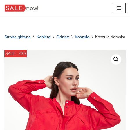
Przejdź
do
treści
Strona główna
\
Kobieta
\
Odzież
\
Koszule
\
Koszula damska z
SALE - 20%