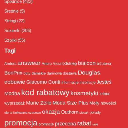
Spódnice
(422)
Średnie
(5)
Stringi
(22)
Sukienki
(206)
Szpilki
(55)
Tagi
answear
bialcon
bdsklep
Amfora
Arturo Vicci
biżuteria
Douglas
BonPrix
buty damskie
darmowa dostawa
eobuwie
Giacomo Conti
Jesteś
informacje
inspiracje
kod rabatowy
kosmetyki
Modna
letnia
Marie Zelie
Moda Size Plus
wyprzedaż
Molly
nowości
okazja
Outhorn
porady
oferta limitowana czasowo
plecak
promocja
rabat
przecena
promocje
sale