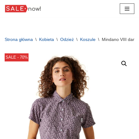
Przejdź
do
treści
Strona główna
\
Kobieta
\
Odzież
\
Koszule
\
Mindano VIII dams
SALE - 70%