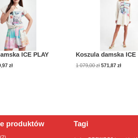
damska ICE PLAY
Koszula damska ICE
9,97
zł
1 079,00
zł
571,87
zł
ie produktów
Tagi
(2)