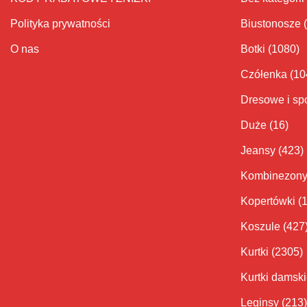
Polityka prywatności
Biustonosze
O nas
Botki
(1080)
Czółenka
(10
Dresowe i sp
Duże
(16)
Jeansy
(423)
Kombinezon
Kopertówki
(
Koszule
(427
Kurtki
(2305)
Kurtki damsk
Leginsy
(213)