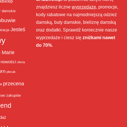
bdsklep
znajdziesz liczne
wyprzedaże
, promocje,
y damskie
kody rabatowe na najmodniejszą odzież
obuwie
damską, buty damskie, bieliznę damską
Jesteś
oraz dodatki. Sprawdź koniecznie nasze
iracje
wyprzedaże i ciesz się
zniżkami nawet
wy
do 70%
.
Marie
ż
nowości
oferta
orn
plecak
przecena
je
two zakupów
end
daż