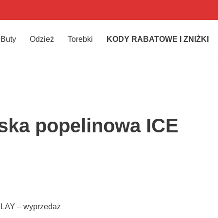
Buty
Odzież
Torebki
KODY RABATOWE I ZNIŻKI
ska popelinowa ICE
PLAY – wyprzedaż