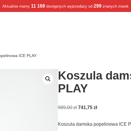
11 168
299
Aktualnie mamy
dostępnych wyprzedaży od
znanych marek
opelinowa ICE PLAY
Koszula dam
PLAY
989,00
zł
741,75
zł
Koszula damska popelinowa ICE 