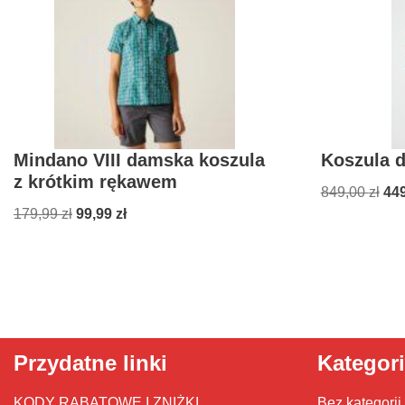
Mindano VIII damska koszula
Koszula 
z krótkim rękawem
849,00
zł
44
179,99
zł
99,99
zł
Przydatne linki
Kategor
KODY RABATOWE I ZNIŻKI
Bez kategorii