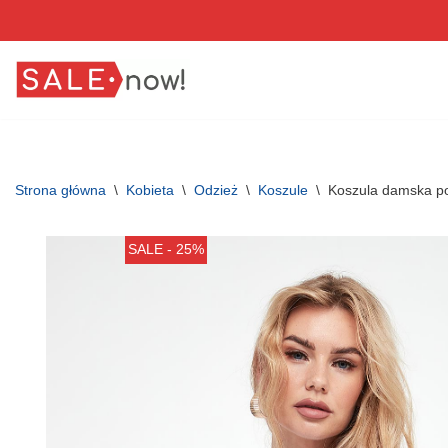
Przejdź
do
treści
Strona główna
\
Kobieta
\
Odzież
\
Koszule
\
Koszula damska p
SALE - 25%