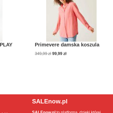
 PLAY
Primevere damska koszula
349,99
zł
99,99
zł
SALEnow.pl
SALEnow.pl
to platforma, dzięki której