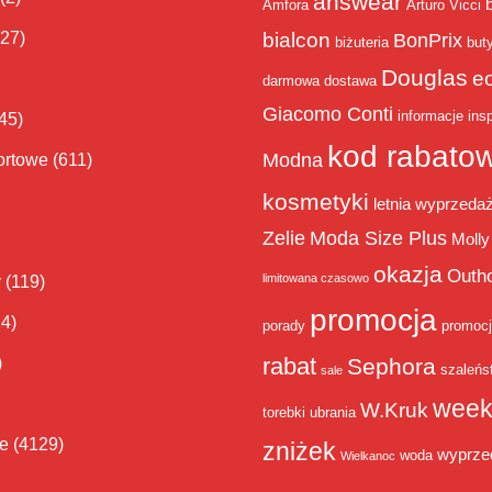
answear
Amfora
Arturo Vicci
bialcon
(27)
BonPrix
biżuteria
but
Douglas
e
darmowa dostawa
Giacomo Conti
informacje
insp
45)
kod rabato
Modna
ortowe
(611)
kosmetyki
letnia wyprzeda
Zelie
Moda Size Plus
Molly
okazja
Outh
limitowana czasowo
y
(119)
promocja
14)
porady
promoc
rabat
)
Sephora
szaleńs
sale
week
W.Kruk
torebki
ubrania
ie
(4129)
zniżek
wyprze
woda
Wielkanoc