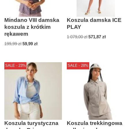
Mindano VIII damska
Koszula damska ICE
koszula z krótkim
PLAY
rękawem
1 079,00
zł
571,87
zł
199,99
zł
59,99
zł
SALE - 23%
SALE - 28%
Koszula turystyczna
Koszula trekkingowa