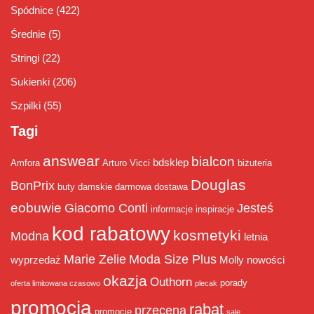
Spódnice
(422)
Średnie
(5)
Stringi
(22)
Sukienki
(206)
Szpilki
(55)
Tagi
answear
bialcon
bdsklep
Amfora
Arturo Vicci
biżuteria
Douglas
BonPrix
buty damskie
darmowa dostawa
eobuwie
Giacomo Conti
Jesteś
informacje
inspiracje
kod rabatowy
kosmetyki
Modna
letnia
Marie Zelie
Moda Size Plus
wyprzedaż
Molly
nowości
okazja
Outhorn
porady
oferta limitowana czasowo
plecak
promocja
rabat
przecena
promocje
sale