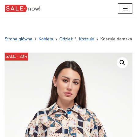
Przejdź
do
treści
Strona główna
\
Kobieta
\
Odzież
\
Koszule
\
Koszula damska 
SALE - 20%