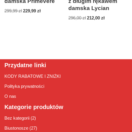
damska Primevere
z długim rękawem
damska Lycian
299,99
zł
229,99
zł
296,00
zł
212,00
zł
Przydatne linki
KODY RABATOWE I ZNIŻKI
Polityka prywatności
O nas
Kategorie produktów
Bez kategorii
(2)
Biustonosze
(27)