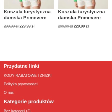
Koszula turystyczna
Koszula turystyczna
damska Primevere
damska Primevere
299,99
zł
229,99
zł
299,99
zł
229,99
zł
Przydatne linki
KODY RABATOWE I ZNIŻKI
Polityka prywatności
O nas
Kategorie produktów
Bez kategorii
(2)