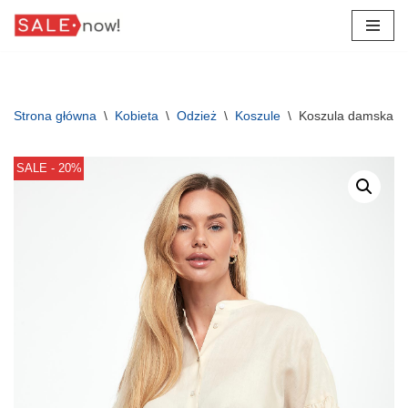
Przejdź
do
treści
Strona główna
\
Kobieta
\
Odzież
\
Koszule
\
Koszula damska 
SALE - 20%