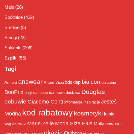
Małe
(26)
Spódnice
(422)
Średnie
(5)
Stringi
(22)
Sukienki
(206)
Szpilki
(55)
Tagi
answear
bialcon
bdsklep
Amfora
Arturo Vicci
biżuteria
Douglas
BonPrix
buty damskie
darmowa dostawa
eobuwie
Giacomo Conti
Jesteś
informacje
inspiracje
kod rabatowy
kosmetyki
Modna
letnia
Marie Zelie
Moda Size Plus
wyprzedaż
Molly
nowości
okazja
Outhorn
porady
oferta limitowana czasowo
plecak