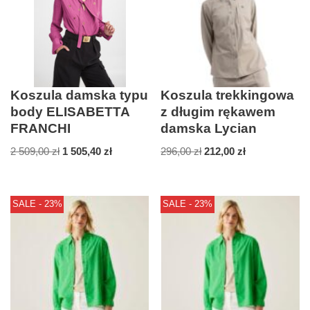
Koszula damska typu
Koszula trekkingowa
body ELISABETTA
z długim rękawem
FRANCHI
damska Lycian
2 509,00
zł
1 505,40
zł
296,00
zł
212,00
zł
SALE - 23%
SALE - 23%