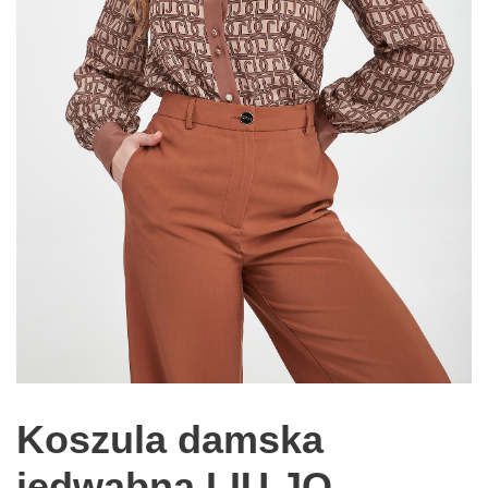
Koszula damska
jedwabna LIU JO