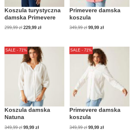
Koszula turystyczna
Primevere damska
damska Primevere
koszula
299,99
zł
229,99
zł
349,99
zł
99,99
zł
SALE - 71%
SALE - 71%
Koszula damska
Primevere damska
Natuna
koszula
349,99
zł
99,99
zł
349,99
zł
99,99
zł