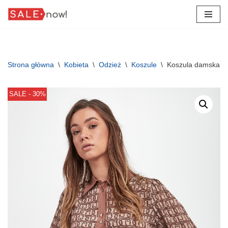
Przejdź
do
treści
Strona główna
\
Kobieta
\
Odzież
\
Koszule
\
Koszula damska j
SALE - 30%