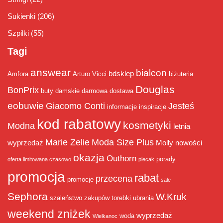
Sukienki
(206)
Szpilki
(55)
Tagi
answear
bialcon
bdsklep
Amfora
Arturo Vicci
biżuteria
Douglas
BonPrix
buty damskie
darmowa dostawa
eobuwie
Giacomo Conti
Jesteś
informacje
inspiracje
kod rabatowy
kosmetyki
Modna
letnia
Marie Zelie
Moda Size Plus
wyprzedaż
Molly
nowości
okazja
Outhorn
porady
oferta limitowana czasowo
plecak
promocja
rabat
przecena
promocje
sale
Sephora
W.Kruk
szaleństwo zakupów
torebki
ubrania
weekend zniżek
wyprzedaż
woda
Wielkanoc