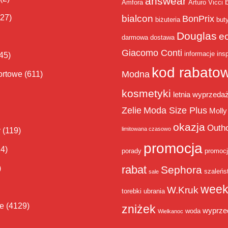
answear
Amfora
Arturo Vicci
bialcon
(27)
BonPrix
biżuteria
but
Douglas
e
darmowa dostawa
Giacomo Conti
informacje
insp
45)
kod rabato
Modna
ortowe
(611)
kosmetyki
letnia wyprzeda
Zelie
Moda Size Plus
Molly
okazja
Outh
limitowana czasowo
y
(119)
promocja
14)
porady
promoc
rabat
)
Sephora
szaleńs
sale
week
W.Kruk
torebki
ubrania
ie
(4129)
zniżek
wyprze
woda
Wielkanoc