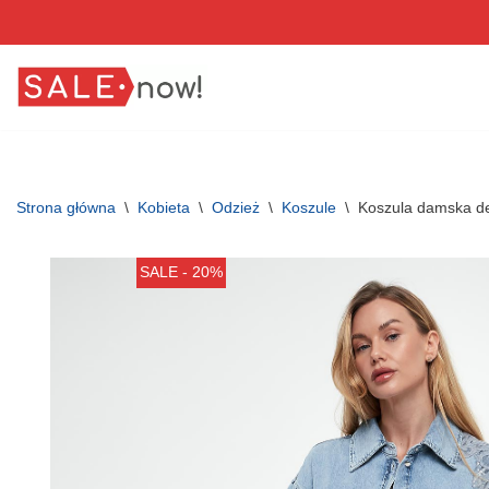
Przejdź
do
treści
Strona główna
\
Kobieta
\
Odzież
\
Koszule
\
Koszula damska d
SALE - 20%