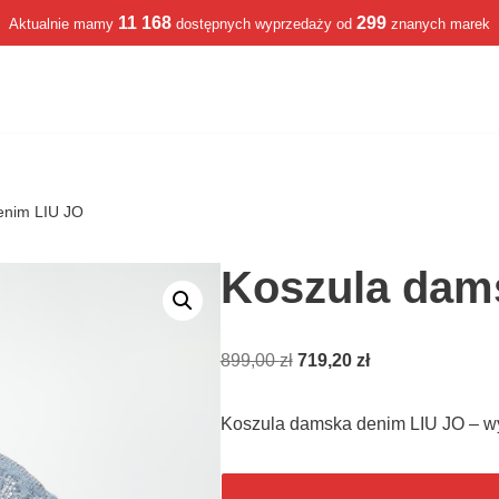
11 168
299
Aktualnie mamy
dostępnych wyprzedaży od
znanych marek
enim LIU JO
Koszula dam
899,00
zł
719,20
zł
Koszula damska denim LIU JO – w