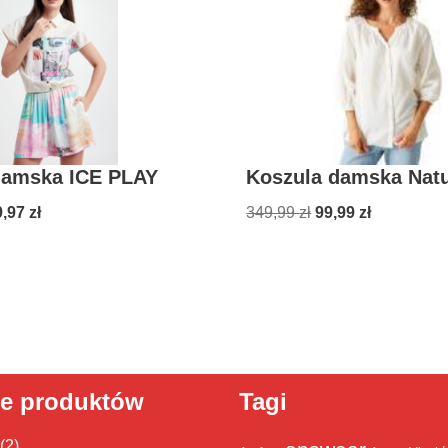
damska ICE PLAY
Koszula damska Nat
9,97
zł
349,99
zł
99,99
zł
ie produktów
Tagi
(2)