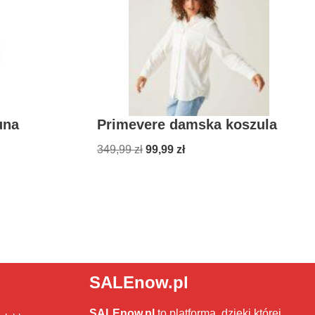
una
Primevere damska koszula
349,99
zł
99,99
zł
SALEnow.pl
SALEnow.pl
to platforma, dzięki której