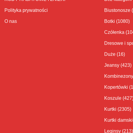
Polityka prywatności
Biustonosze
O nas
Botki
(1080)
Czółenka
(10
Dresowe i sp
Duże
(16)
Jeansy
(423)
Kombinezon
Kopertówki
(
Koszule
(427
Kurtki
(2305)
Kurtki damsk
Leginsy
(213)