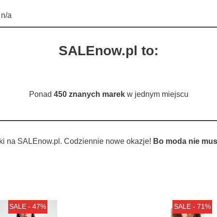
 n/a
SALEnow.pl to:
Ponad
450 znanych marek
w jednym miejscu
ki na SALEnow.pl. Codziennie nowe okazje!
Bo moda nie musi
SALE - 47%
SALE - 71%