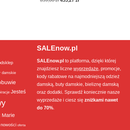
859,00
zł
455,27
zł
SALEnow.pl
SALEnow.pl
to platforma, dzięki której
bdsklep
znajdziesz liczne
wyprzedaże
, promocje,
y damskie
kody rabatowe na najmodniejszą odzież
obuwie
damską, buty damskie, bieliznę damską
Jesteś
oraz dodatki. Sprawdź koniecznie nasze
iracje
wyprzedaże i ciesz się
zniżkami nawet
wy
do 70%
.
Marie
ż
nowości
oferta