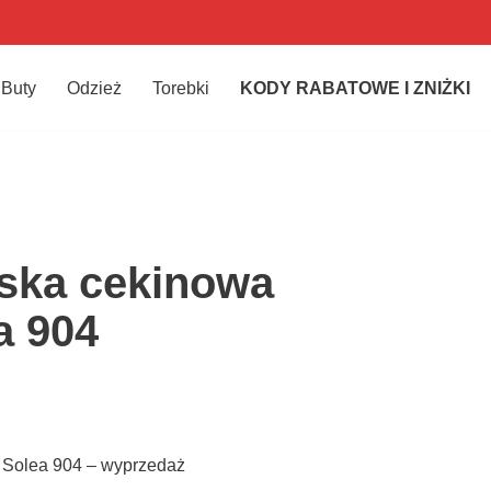
Buty
Odzież
Torebki
KODY RABATOWE I ZNIŻKI
ska cekinowa
a 904
 Solea 904 – wyprzedaż