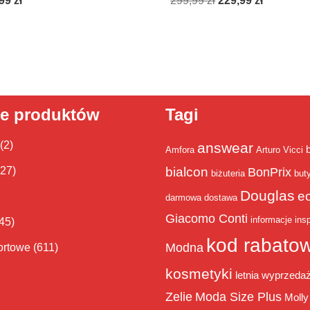
,99
zł
299,99
zł
229,99
zł
ie produktów
Tagi
(2)
answear
Amfora
Arturo Vicci
bialcon
(27)
BonPrix
biżuteria
but
Douglas
e
darmowa dostawa
Giacomo Conti
informacje
insp
45)
kod rabato
Modna
ortowe
(611)
kosmetyki
letnia wyprzeda
Zelie
Moda Size Plus
Molly