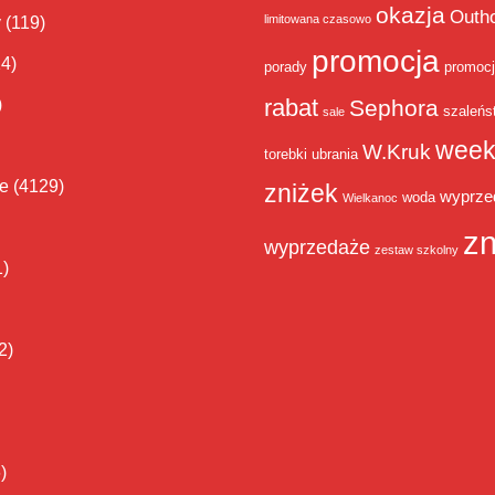
okazja
Outh
limitowana czasowo
y
(119)
promocja
14)
porady
promoc
rabat
)
Sephora
szaleńs
sale
week
W.Kruk
torebki
ubrania
ie
(4129)
zniżek
wyprze
woda
Wielkanoc
zn
wyprzedaże
zestaw szkolny
1)
2)
)