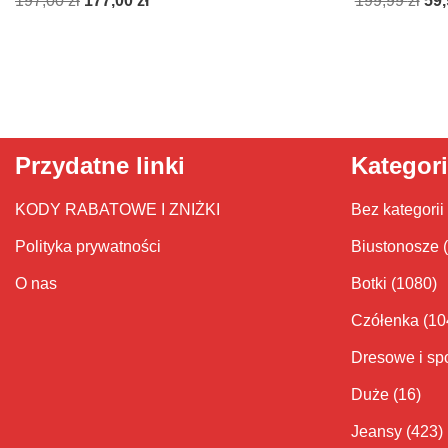
197,00
zł
177,00
zł
199,99
zł
59
Przydatne linki
Kategor
KODY RABATOWE I ZNIŻKI
Bez kategorii
Polityka prywatności
Biustonosze
O nas
Botki
(1080)
Czółenka
(10
Dresowe i sp
Duże
(16)
Jeansy
(423)