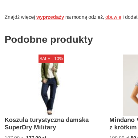
Znajdź więcej
wyprzedaży
na modną odzież,
obuwie
i dodat
Podobne produkty
SALE - 10%
Koszula turystyczna damska
Mindano V
SuperDry Military
z krótki