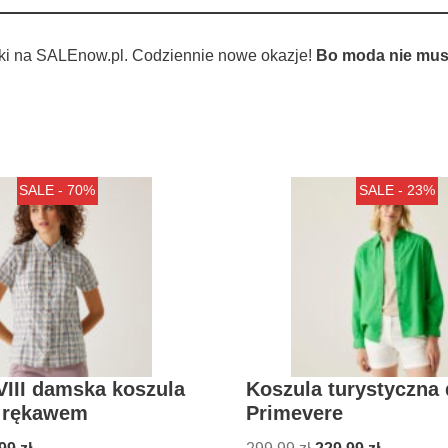
ki na SALEnow.pl. Codziennie nowe okazje!
Bo moda nie musi
SALE - 70%
SALE - 23%
III damska koszula
Koszula turystyczna
m rękawem
Primevere