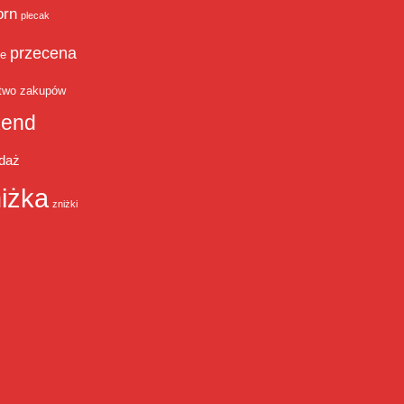
orn
plecak
przecena
je
two zakupów
end
daż
iżka
zniżki