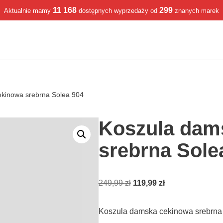
11 168
299
Aktualnie mamy
dostępnych wyprzedaży od
znanych marek
kinowa srebrna Solea 904
Koszula dam
srebrna Sole
249,99
zł
119,99
zł
Koszula damska cekinowa srebrna