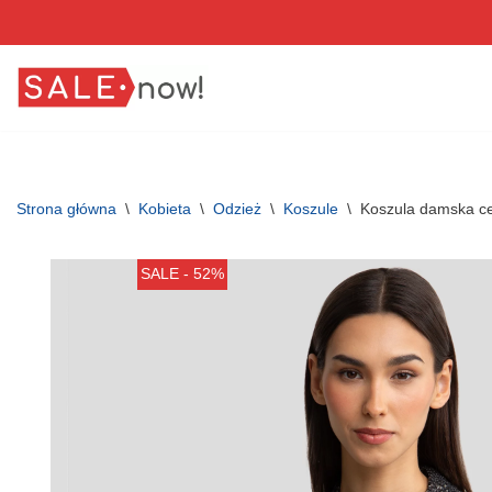
Przejdź
do
treści
Strona główna
\
Kobieta
\
Odzież
\
Koszule
\
Koszula damska ce
SALE - 52%