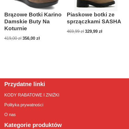
Brązowe Botki Karino
Piaskowe botki ze
Damskie Buty Na
sprzączkami SASHA
Koturnie
469,99
zł
329,99
zł
419,00
zł
356,00
zł
Przydatne linki
KODY RABATOWE I ZNIŻKI
Polityka prywatności
O nas
Kategorie produktów