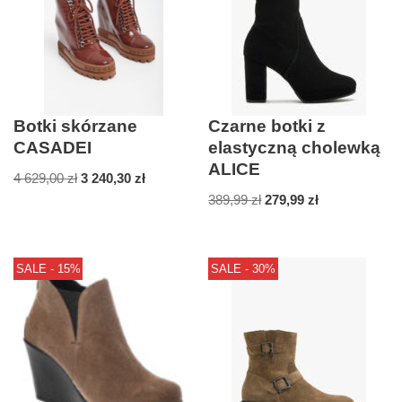
Botki skórzane
Czarne botki z
CASADEI
elastyczną cholewką
ALICE
4 629,00
zł
3 240,30
zł
389,99
zł
279,99
zł
SALE - 15%
SALE - 30%