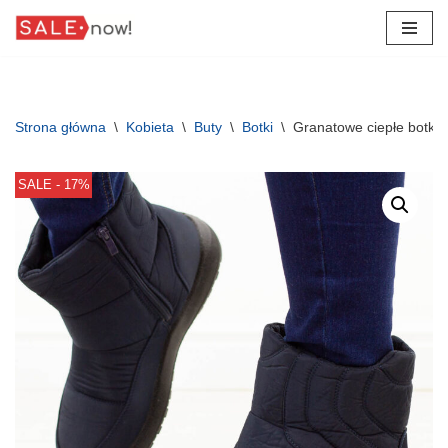
Przejdź
do
treści
Strona główna
\
Kobieta
\
Buty
\
Botki
\
Granatowe ciepłe botki 
SALE - 17%