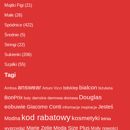
Majtki Figi
(21)
Małe
(26)
Spódnice
(422)
Średnie
(5)
Stringi
(22)
Sukienki
(206)
Szpilki
(55)
Tagi
answear
bialcon
bdsklep
Amfora
Arturo Vicci
biżuteria
Douglas
BonPrix
buty damskie
darmowa dostawa
eobuwie
Giacomo Conti
Jesteś
informacje
inspiracje
kod rabatowy
kosmetyki
Modna
letnia
Marie Zelie
Moda Size Plus
wyprzedaż
Molly
nowości