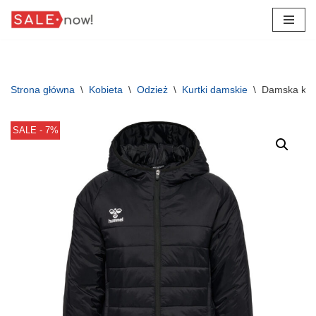
Przejdź
do
treści
Strona główna
\
Kobieta
\
Odzież
\
Kurtki damskie
\
Damska kur
SALE - 7%