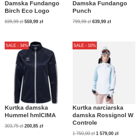
Damska Fundango
Damska Fundango
Birch Eco Logo
Punch
699,99
zł
559,99
zł
799,99
zł
639,99
zł
SALE - 34%
SALE - 10%
Kurtka damska
Kurtka narciarska
Hummel hmlCIMA
damska Rossignol W
Controle
303,75
zł
200,85
zł
1 750,00
zł
1 579,00
zł