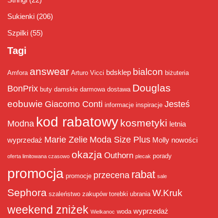
Sukienki
(206)
Szpilki
(55)
Tagi
answear
bialcon
bdsklep
Amfora
Arturo Vicci
biżuteria
Douglas
BonPrix
buty damskie
darmowa dostawa
eobuwie
Giacomo Conti
Jesteś
informacje
inspiracje
kod rabatowy
kosmetyki
Modna
letnia
Marie Zelie
Moda Size Plus
wyprzedaż
Molly
nowości
okazja
Outhorn
porady
oferta limitowana czasowo
plecak
promocja
rabat
przecena
promocje
sale
Sephora
W.Kruk
szaleństwo zakupów
torebki
ubrania
weekend zniżek
wyprzedaż
woda
Wielkanoc