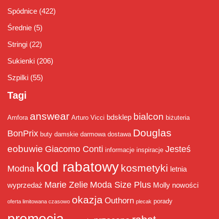
Spódnice
(422)
Średnie
(5)
Stringi
(22)
Sukienki
(206)
Szpilki
(55)
Tagi
answear
bialcon
bdsklep
Amfora
Arturo Vicci
biżuteria
Douglas
BonPrix
buty damskie
darmowa dostawa
eobuwie
Giacomo Conti
Jesteś
informacje
inspiracje
kod rabatowy
kosmetyki
Modna
letnia
Marie Zelie
Moda Size Plus
wyprzedaż
Molly
nowości
okazja
Outhorn
porady
oferta limitowana czasowo
plecak
promocja