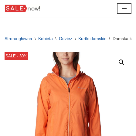
Przejdź
do
treści
Strona główna
\
Kobieta
\
Odzież
\
Kurtki damskie
\
Damska kurt
SALE - 30%