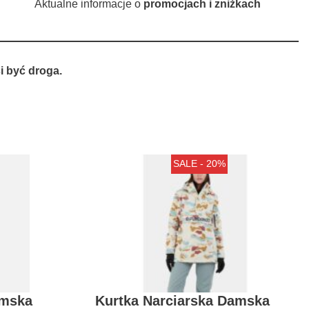
Aktualne informacje o
promocjach i zniżkach
 być droga.
SALE - 20%
amska
Kurtka Narciarska Damska