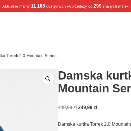
11 168
299
Aktualnie mamy
dostępnych wyprzedaży od
znanych marek
ka Torrek 2.0 Mountain Series
Damska kurtk
Mountain Ser
449,99
zł
249,99
zł
Damska kurtka Torrek 2.0 Mountain