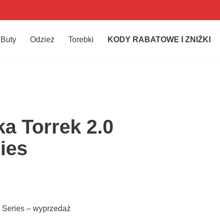
Buty
Odzież
Torebki
KODY RABATOWE I ZNIŻKI
a Torrek 2.0
ies
 Series – wyprzedaż