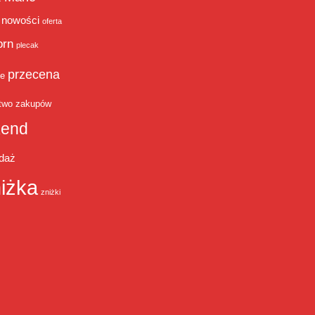
nowości
oferta
orn
plecak
przecena
je
two zakupów
end
daż
iżka
zniżki