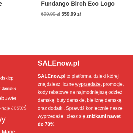
e
Fundango Birch Eco Logo
699,99
zł
559,99
zł
SALEnow.pl
SALEnow.pl
to platforma, dzięki której
bdsklep
znajdziesz liczne
wyprzedaże
, promocje,
y damskie
kody rabatowe na najmodniejszą odzież
obuwie
damską, buty damskie, bieliznę damską
Jesteś
oraz dodatki. Sprawdź koniecznie nasze
iracje
wyprzedaże i ciesz się
zniżkami nawet
wy
do 70%
.
Marie
ż