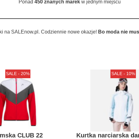
Ponad
450 znanych marek
w jednym miejscu
ki na SALEnow.pl. Codziennie nowe okazje!
Bo moda nie musi
SALE - 20%
SALE - 10%
amska CLUB 22
Kurtka narciarska d