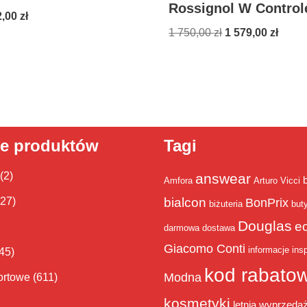
Rossignol W Control
2,00
zł
1 750,00
zł
1 579,00
zł
ie produktów
Tagi
(2)
answear
Amfora
Arturo Vicci
bialcon
(27)
BonPrix
biżuteria
but
Douglas
e
darmowa dostawa
Giacomo Conti
informacje
insp
45)
kod rabato
Modna
ortowe
(611)
kosmetyki
letnia wyprzeda