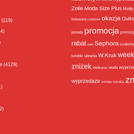
Zelie
Moda Size Plus
Molly
okazja
Outh
limitowana czasowo
y
(119)
promocja
14)
porady
promoc
rabat
)
Sephora
szaleńs
sale
week
W.Kruk
torebki
ubrania
ie
(4129)
zniżek
wyprze
woda
Wielkanoc
zn
wyprzedaże
zestaw szkolny
1)
2)