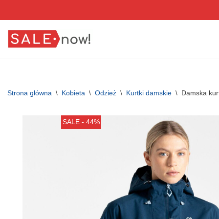
Przejdź
do
treści
Strona główna
\
Kobieta
\
Odzież
\
Kurtki damskie
\
Damska kurt
SALE - 44%