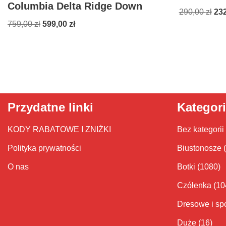
Columbia Delta Ridge Down
290,00
zł
23
759,00
zł
599,00
zł
Przydatne linki
Kategor
KODY RABATOWE I ZNIŻKI
Bez kategorii
Polityka prywatności
Biustonosze
O nas
Botki
(1080)
Czółenka
(10
Dresowe i sp
Duże
(16)