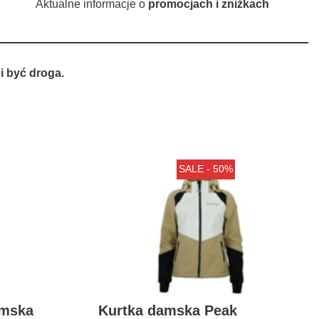
Aktualne informacje o
promocjach i zniżkach
 być droga.
SALE - 50%
amska
Kurtka damska Peak