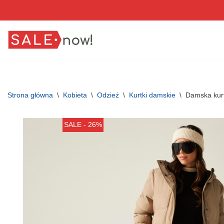
Przejdź
do
treści
Strona główna
\
Kobieta
\
Odzież
\
Kurtki damskie
\
Damska kur
SALE - 26%