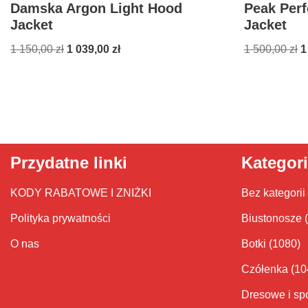
Damska Argon Light Hood
Peak Per
Jacket
Jacket
1 150,00
zł
1 039,00
zł
1 500,00
zł
1
Przydatne linki
Kategor
KODY RABATOWE I ZNIŻKI
Bez kategorii
Polityka prywatności
Biustonosze
O nas
Botki
(1080)
Czółenka
(10
Dresowe i sp