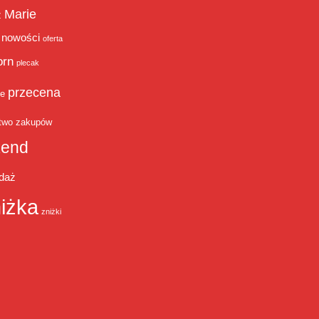
Marie
ż
nowości
oferta
orn
plecak
przecena
je
two zakupów
end
daż
iżka
zniżki