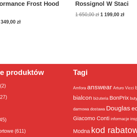
formance Frost Hood
Rossignol W Staci
1 650,00
zł
1 199,00
zł
 349,00
zł
ie produktów
Tagi
(2)
answear
Amfora
Arturo Vicci
bialcon
(27)
BonPrix
biżuteria
but
Douglas
e
darmowa dostawa
Giacomo Conti
informacje
insp
45)
kod rabato
Modna
ortowe
(611)