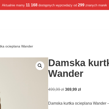
11 168
299
Aktualnie mamy
dostępnych wyprzedaży od
znanych marek
tka ocieplana Wander
Damska kurtk
Wander
499,99
zł
369,99
zł
Damska kurtka ocieplana Wander 