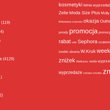
kosmetyki
letnia wyprzeda
Zelie
Moda Size Plus
Molly
okazja
Outh
limitowana czasowo
y
(119)
promocja
14)
porady
promoc
rabat
)
Sephora
szaleńs
sale
week
W.Kruk
torebki
ubrania
ie
(4129)
zniżek
wyprze
woda
Wielkanoc
zn
wyprzedaże
zestaw szkolny
1)
2)