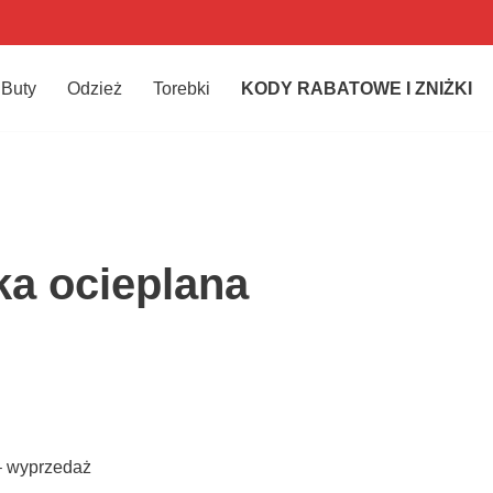
Buty
Odzież
Torebki
KODY RABATOWE I ZNIŻKI
a ocieplana
– wyprzedaż