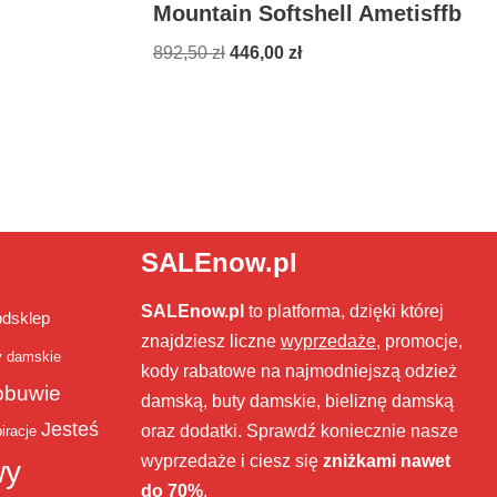
Mountain Softshell Ametisffb
892,50
zł
446,00
zł
SALEnow.pl
SALEnow.pl
to platforma, dzięki której
bdsklep
znajdziesz liczne
wyprzedaże
, promocje,
y damskie
kody rabatowe na najmodniejszą odzież
obuwie
damską, buty damskie, bieliznę damską
Jesteś
oraz dodatki. Sprawdź koniecznie nasze
iracje
wyprzedaże i ciesz się
zniżkami nawet
wy
do 70%
.