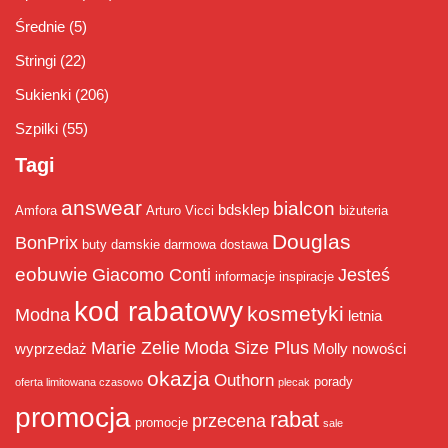
Średnie
(5)
Stringi
(22)
Sukienki
(206)
Szpilki
(55)
Tagi
answear
bialcon
bdsklep
Amfora
Arturo Vicci
biżuteria
Douglas
BonPrix
buty damskie
darmowa dostawa
eobuwie
Giacomo Conti
Jesteś
informacje
inspiracje
kod rabatowy
kosmetyki
Modna
letnia
Marie Zelie
Moda Size Plus
wyprzedaż
Molly
nowości
okazja
Outhorn
porady
oferta limitowana czasowo
plecak
promocja
rabat
przecena
promocje
sale