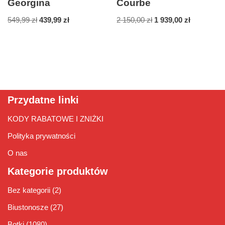
Georgina
Courbe
549,99
zł
439,99
zł
2 150,00
zł
1 939,00
zł
Przydatne linki
KODY RABATOWE I ZNIŻKI
Polityka prywatności
O nas
Kategorie produktów
Bez kategorii
(2)
Biustonosze
(27)
Botki
(1080)