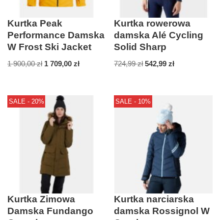
Kurtka Peak
Kurtka rowerowa
Performance Damska
damska Alé Cycling
W Frost Ski Jacket
Solid Sharp
1 900,00
zł
1 709,00
zł
724,99
zł
542,99
zł
SALE - 20%
SALE - 10%
Kurtka Zimowa
Kurtka narciarska
Damska Fundango
damska Rossignol W