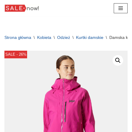
Przejdź
do
treści
Strona główna
\
Kobieta
\
Odzież
\
Kurtki damskie
\
Damska kurt
SALE - 26%