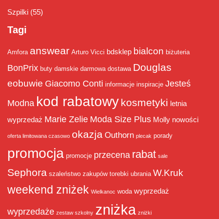
Szpilki
(55)
Tagi
answear
bialcon
bdsklep
Amfora
Arturo Vicci
biżuteria
Douglas
BonPrix
buty damskie
darmowa dostawa
eobuwie
Giacomo Conti
Jesteś
informacje
inspiracje
kod rabatowy
kosmetyki
Modna
letnia
Marie Zelie
Moda Size Plus
wyprzedaż
Molly
nowości
okazja
Outhorn
porady
oferta limitowana czasowo
plecak
promocja
rabat
przecena
promocje
sale
Sephora
W.Kruk
szaleństwo zakupów
torebki
ubrania
weekend zniżek
wyprzedaż
woda
Wielkanoc
zniżka
wyprzedaże
zestaw szkolny
zniżki