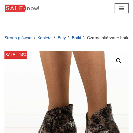
Przejdź
do
treści
Strona główna
\
Kobieta
\
Buty
\
Botki
\
Czarne skórzane botki 
SALE - 14%