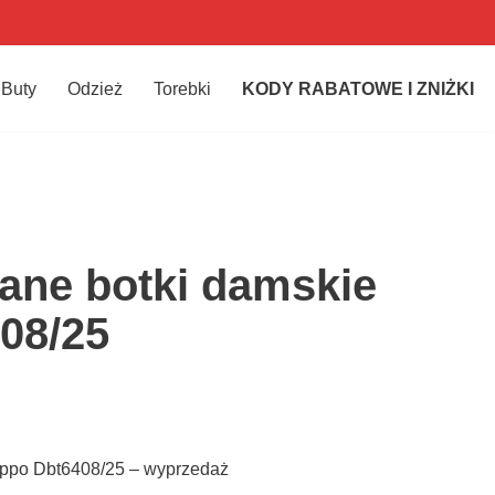
Buty
Odzież
Torebki
KODY RABATOWE I ZNIŻKI
ane botki damskie
408/25
lippo Dbt6408/25 – wyprzedaż