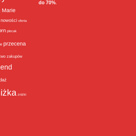
do 70%
.
Marie
ż
nowości
oferta
orn
plecak
przecena
je
two zakupów
end
daż
iżka
zniżki