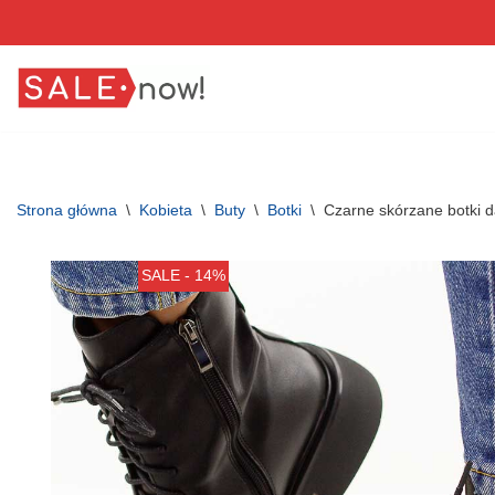
Przejdź
do
treści
Strona główna
\
Kobieta
\
Buty
\
Botki
\
Czarne skórzane botki d
SALE - 14%