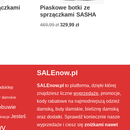
ączkami
Piaskowe botki ze
sprzączkami SASHA
469,99
zł
329,99
zł
SALEnow.pl
SALEnow.pl
to platforma, dzięki której
bdsklep
znajdziesz liczne
wyprzedaże
, promocje,
y damskie
kody rabatowe na najmodniejszą odzież
obuwie
damską, buty damskie, bieliznę damską
Jesteś
oraz dodatki. Sprawdź koniecznie nasze
iracje
wyprzedaże i ciesz się
zniżkami nawet
wy