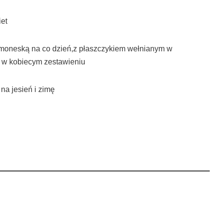
iet
ramoneską na co dzień,z płaszczykiem wełnianym w
i w kobiecym zestawieniu
na jesień i zimę