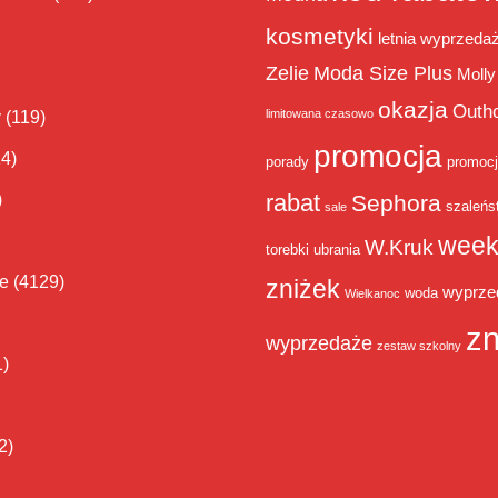
kosmetyki
letnia wyprzeda
Zelie
Moda Size Plus
Molly
okazja
Outh
limitowana czasowo
y
(119)
promocja
14)
porady
promoc
rabat
)
Sephora
szaleńs
sale
week
W.Kruk
torebki
ubrania
ie
(4129)
zniżek
wyprze
woda
Wielkanoc
zn
wyprzedaże
zestaw szkolny
1)
2)