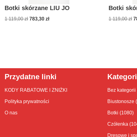
Botki skórzane LIU JO
Botki skó
1 119,00
zł
783,30
zł
1 119,00
zł
7
Przydatne linki
Kategor
KODY RABATOWE I ZNIŻKI
Bez kategorii
Polityka prywatności
Biustonosze
O nas
Botki
(1080)
Czółenka
(10
Dresowe i sp