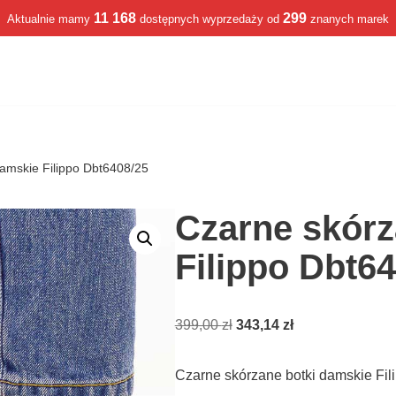
11 168
299
Aktualnie mamy
dostępnych wyprzedaży od
znanych marek
amskie Filippo Dbt6408/25
Czarne skórz
Filippo Dbt6
399,00
zł
343,14
zł
Czarne skórzane botki damskie Fi