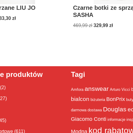
rzane LIU JO
Czarne botki ze sprz
SASHA
83,30
zł
469,99
zł
329,99
zł
ie produktów
Tagi
(2)
answear
Amfora
Arturo Vicci
bialcon
(27)
BonPrix
biżuteria
but
Douglas
e
darmowa dostawa
Giacomo Conti
informacje
insp
45)
kod rabato
Modna
ortowe
(611)